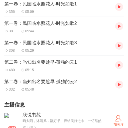
第一卷：民国临水照花人-时光如歌1
356
05:09
第一卷：民国临水照花人-时光如歌2
381
05:44
第一卷：民国临水照花人-时光如歌3
308
05:29
第二卷：当知出名要趁早-孤独的云1
480
05:15
第二卷：当知出名要趁早-孤独的云2
332
05:48
主播信息
欣悦书苑
晒太阳，沐清风，翻好书。容纳美好进来，一切豁然开朗。《人生得遇苏东坡》（作者意公子）荣登人文国学文化人物榜前列。诺奖作品《百年孤独》正在热播；罗素《幸福之路》帮你找到幸福；《失去父亲的女儿们》抚慰失父女儿；《当她们从黑夜中醒来》致敬温柔、善良、坚强的女性……
加关注
4.00万