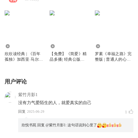
2890
25.63万
1.12万
欣欣读经典 | 《百年
【免费】《简爱》精
罗素《幸福之路》完
孤独》加西亚·马尔克
品多播| 经典公版书|
整版 | 普通人的心灵
斯
吴均燮译
解脱指南
用户评论
紫竹月影1
没有力气爱陌生的人，就爱真实的自己
回复
2025-06-29
1
欣悦书苑
回复 @
紫竹月影1
:
这句话说到心里了