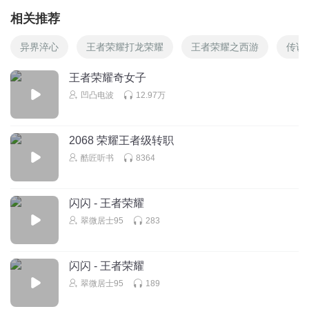
相关推荐
异界淬心
王者荣耀打龙荣耀
王者荣耀之西游
传说
王者荣耀奇女子
凹凸电波
12.97万
2068 荣耀王者级转职
酷匠听书
8364
闪闪 - 王者荣耀
翠微居士95
283
闪闪 - 王者荣耀
翠微居士95
189