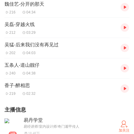
魏佳艺-分开的那天
216
04:34
吴磊-穿越火线
212
03:29
吴猛-后来我们没有再见过
202
04:03
五条人-道山靓仔
240
04:38
香子-醉相思
219
02:32
主播信息
易丹学堂
易经讲师/室内设计师/奇门遁甲传人
加关注
18.48万