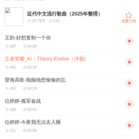
近代中文流行歌曲（2025年整理）
10.79万
132
免费订阅
王韵-好想复制一个你
187
04:06
王者荣耀_Ki：Theory-Evolve（淬炼)
483
03:35
望海高歌-痴痴地想偷偷的忘
241
04:19
位婷婷-孤军奋战
184
05:01
位婷婷-今夜我无法去入睡
211
03:58