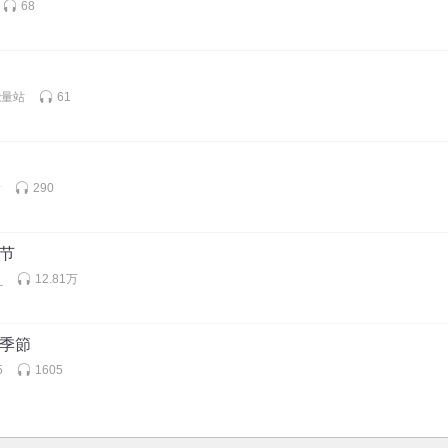
68
能量站
61
音
290
季节
_
12.81万
的季節
5
1605