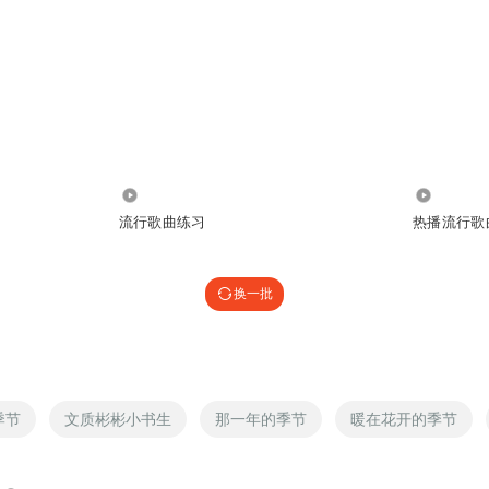
1462
3.42万
流行歌曲练习
热播流行歌
换一批
季节
文质彬彬小书生
那一年的季节
暖在花开的季节