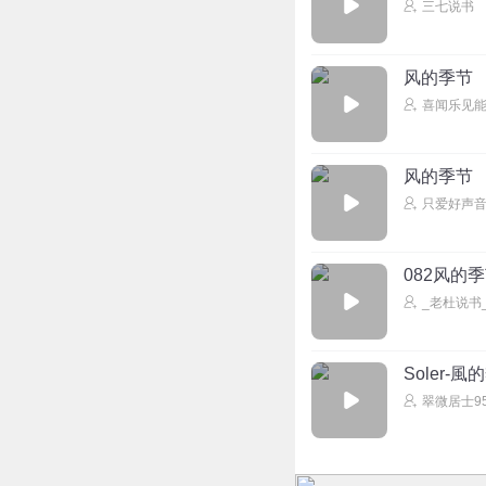
三七说书
风的季节
喜闻乐见
风的季节
只爱好声
082风的
_老杜说书
Soler-風
翠微居士9