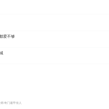
你都爱不够
城
计师/奇门遁甲传人