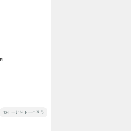
曲
我们一起的下一个季节
被风吹过的季节
活尸季节
等