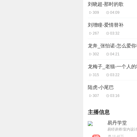
刘晓超-那时的歌
309
04:09
刘增瞳-爱情替补
267
03:32
龙奔_张怡诺-怎么爱
302
04:21
龙梅子_老猫-一个人的
315
03:22
陆虎-小尾巴
307
03:16
主播信息
易丹学堂
易经讲师/室内设
18.48万