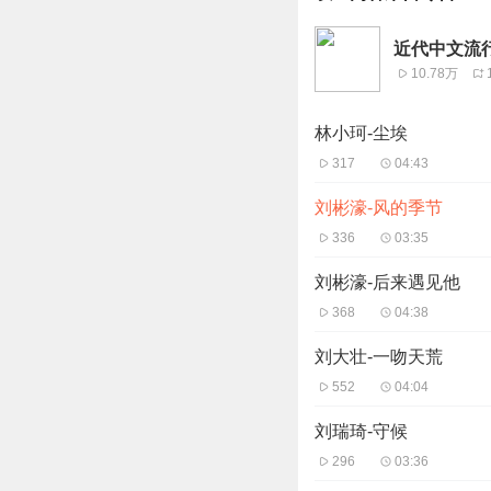
近代中文流行
10.78万
林小珂-尘埃
317
04:43
刘彬濠-风的季节
336
03:35
刘彬濠-后来遇见他
368
04:38
刘大壮-一吻天荒
552
04:04
刘瑞琦-守候
296
03:36