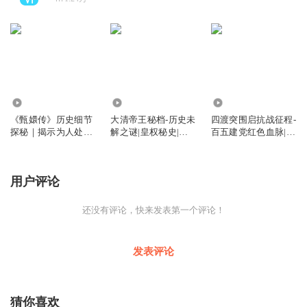
21.89万
12.69万
8.42万
《甄嬛传》历史细节
大清帝王秘档-历史未
四渡突围启抗战征程-
探秘｜揭示为人处世
解之谜|皇权秘史|康
百五建党红色血脉|红
智慧和职场谋略
熙乾隆|
色历史
用户评论
还没有评论，快来发表第一个评论！
发表评论
猜你喜欢