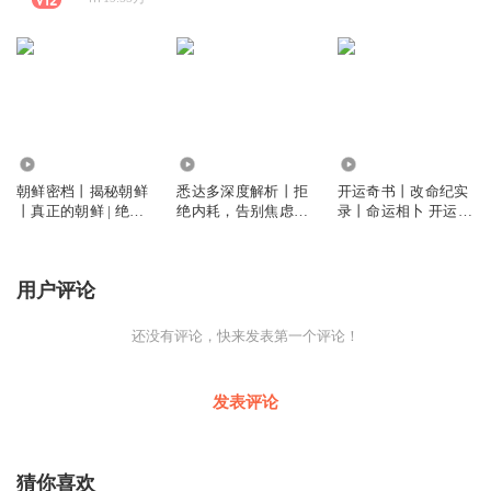
103.58万
54.86万
111.96万
朝鲜密档丨揭秘朝鲜
悉达多深度解析丨拒
开运奇书丨改命纪实
丨真正的朝鲜 | 绝密
绝内耗，告别焦虑丨
录丨命运相卜 开运
档案解密 你不知道的
人间清醒
改命 开运天书 玄道
神秘国度
有术 命理天师 飞星
布局
用户评论
还没有评论，快来发表第一个评论！
发表评论
猜你喜欢