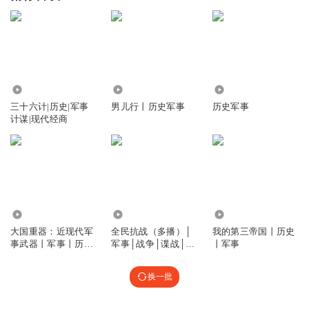
2091
139.05万
1.88万
三十六计|历史|军事
男儿行丨历史军事
历史军事
计谋|现代经商
31.31万
21.62万
3.29万
大国重器：近现代军
全民抗战（多播）│
我的第三帝国丨历史
事武器丨军事丨历史
军事│战争│谍战│计
丨军事
丨装备
谋
换一批