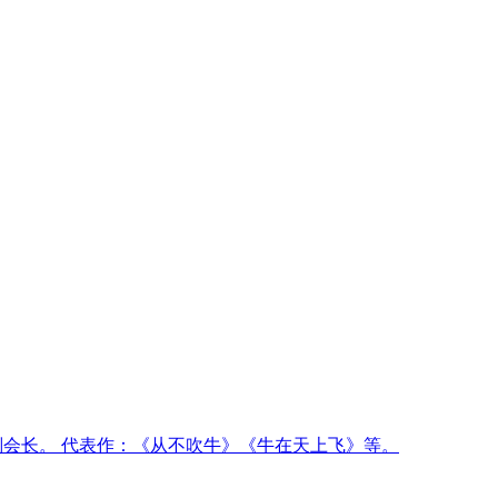
副会长。 代表作：《从不吹牛》《牛在天上飞》等。