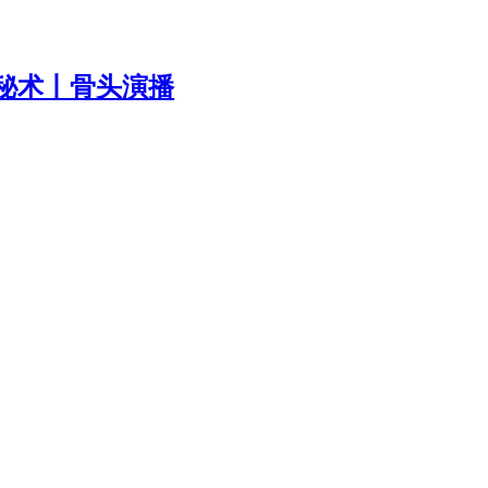
秘术丨骨头演播