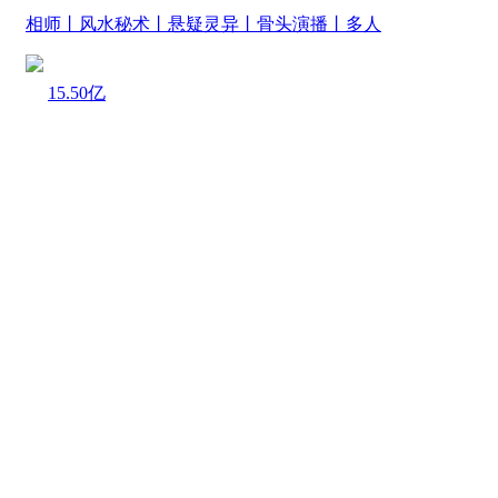
相师丨风水秘术丨悬疑灵异丨骨头演播丨多人
15.50亿