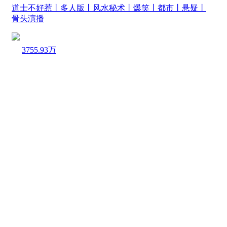
道士不好惹丨多人版丨风水秘术丨爆笑丨都市丨悬疑丨
骨头演播
3755.93万