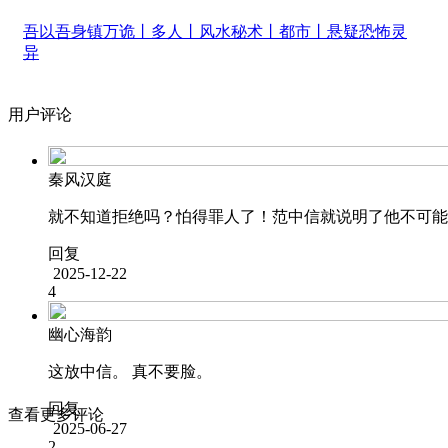
吾以吾身镇万诡丨多人丨风水秘术丨都市丨悬疑恐怖灵
异
用户评论
秦风汉庭
就不知道拒绝吗？怕得罪人了！范中信就说明了他不可能
回复
2025-12-22
4
幽心海韵
这放中信。 真不要脸。
回复
查看更多评论
2025-06-27
2