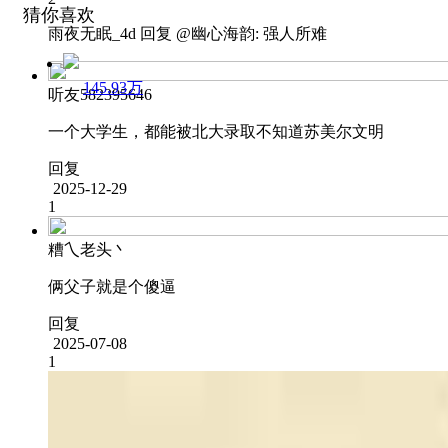
猜你喜欢
雨夜无眠_4d
回复 @
幽心海韵
:
强人所难
145.93万
听友582395646
一个大学生，都能被北大录取不知道苏美尔文明
回复
2025-12-29
1
糟乀老头丶
俩父子就是个傻逼
回复
2025-07-08
1