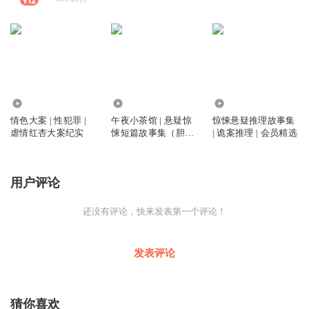
5
6338
2.67万
情色大案 | 性犯罪 |
午夜小茶馆 | 悬疑惊
惊悚悬疑推理故事集
虐情红杏大案纪实
悚短篇故事集（胆小
| 诡案推理 | 会员精选
勿入）
用户评论
还没有评论，快来发表第一个评论！
发表评论
猜你喜欢