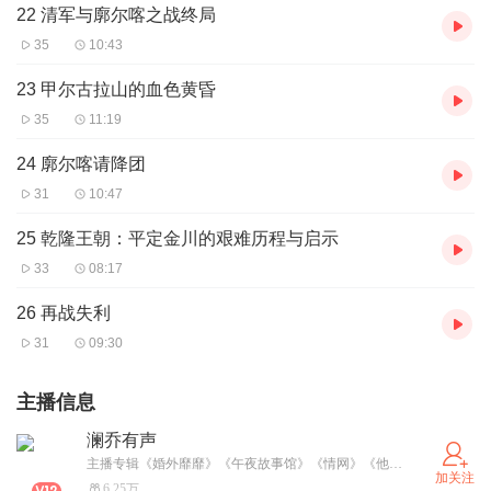
22 清军与廓尔喀之战终局
35
10:43
23 甲尔古拉山的血色黄昏
35
11:19
24 廓尔喀请降团
31
10:47
25 乾隆王朝：平定金川的艰难历程与启示
33
08:17
26 再战失利
31
09:30
主播信息
澜乔有声
主播专辑《婚外靡靡》《午夜故事馆》《情网》《他是谁》《婴瞳》《婚色迷情》《面具》《谁是凶手》《消失的她》《背叛》....总有一款你喜欢，想听更多，主播等你来戳~
加关注
6.25万