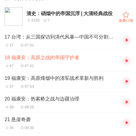
清史：硝烟中的帝国沉浮 | 大清经典战役
2350
7
免费订阅
17 台湾：从三国探访到清代风暴—中国不可分割的一部分
37
07:01
18 福康安：高原之战的帝国守护者
47
07:41
19 福康安：高原烽烟中的清军战术革新与胜利
37
07:53
20 福康安：热索桥之战与边疆治理
38
08:26
21 悬崖奇袭
36
09:30