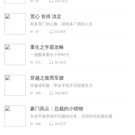
25
210.15万
宽心 舍得 淡定
有多宽广的心胸，就有多广阔的人生
57
10.99万
重生之学霸攻略
一觉醒来重生小学时代
271
65.30万
穿越之腹黑军嫂
穿越成军嫂，带金手指开启甜蜜生活
295
594.86万
豪门风云：总裁的小猎物
女杀手接受保护总裁的任务，没想到却反被征服
296
94.57万