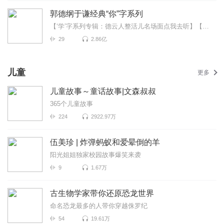
郭德纲于谦经典“你”字系列
【‘学’字系列专辑：德云人整活儿名场面点我去听】【德云“怯”字系列专辑：是谁又在充胖子点我去听...
29
2.86亿
儿童
更多
儿童故事～童话故事|文森叔叔
365个儿童故事
224
2922.97万
伍美珍 | 炸弹蚂蚁和爱晕倒的羊
阳光姐姐独家校园故事爆笑来袭
9
1.67万
古生物学家带你还原恐龙世界
命名恐龙最多的人带你穿越侏罗纪
54
19.61万