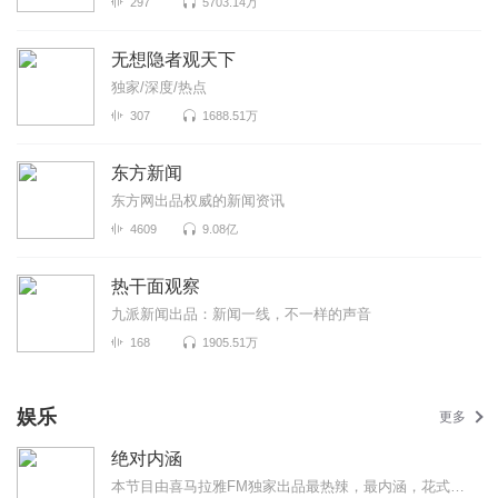
297
5703.14万
无想隐者观天下
独家/深度/热点
307
1688.51万
东方新闻
东方网出品权威的新闻资讯
4609
9.08亿
热干面观察
九派新闻出品：新闻一线，不一样的声音
168
1905.51万
娱乐
更多
绝对内涵
本节目由喜马拉雅FM独家出品最热辣，最内涵，花式撩拨你的小耳朵~每周七天，每日不听不散！