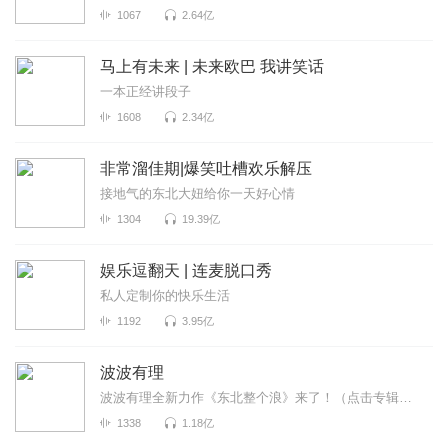
1067
2.64亿
马上有未来 | 未来欧巴 我讲笑话
一本正经讲段子
1608
2.34亿
非常溜佳期|爆笑吐槽欢乐解压
接地气的东北大妞给你一天好心情
1304
19.39亿
娱乐逗翻天 | 连麦脱口秀
私人定制你的快乐生活
1192
3.95亿
波波有理
波波有理全新力作《东北整个浪》来了！（点击专辑名即刻收听）这是一场来自东北的脱口秀嘉年华，波波笑...
1338
1.18亿