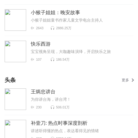
小猴子姐姐：晚安故事
小猴子姐姐童书作家儿童文学电台主持人
2643
2886.25万
快乐西游
宝宝视角呈现，大咖趣味演绎，开启快乐之旅
107
186.54万
头条
更多
王炳忠讲台
为你讲台海，讲台湾！
230
506.01万
补壹刀: 热点时事深度剖析
讲述听得懂的热点，表达看得见的情绪