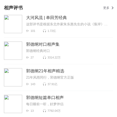
相声评书
更多
大河风流 | 单田芳经典
这部评书是根据东北作家朱东惠先生的小说《裂岸》改编而成。本书叙述了一个东北军人极为不平凡的人生历...
101
1.72亿
郭德纲对口相声集
郭德纲经典对口
27
3314.22万
郭德纲21年相声精选
21年风雨同行，郭德纲官方正版
143
37.91亿
郭德纲短篇单口相声
每日睡前一听，好梦伴侣
13
7792.04万