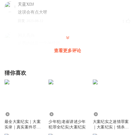
天蓝XDJ
这误会有点大呀
回复
2025-08-12
1
闲人高兴
这男的就是一个神经病
查看更多评论
回复
2026-03-02
0
猜你喜欢
3.52亿
173.42万
1.60万
最全大案纪实｜大案
少年犯|老崔讲述少年
大案纪实之迷情罪案
实录｜真实案件尽在
犯罪全纪实|大案纪实
｜大案纪实｜情杀案
老崔讲大案
件