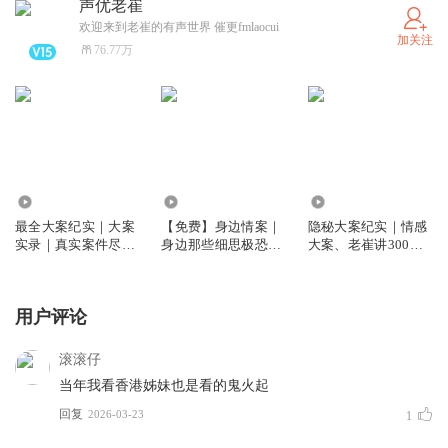
声优老崔
欢迎来到老崔的有声世界 催更fmlaocui
加关注
76.77万
3.52亿
52.97万
3711.60万
最全大案纪实｜大案
【免费】身边情案｜
隐秘大案纪实｜情感
实录｜真实案件尽在
身边那些细思极恐真
大案、老崔讲300起
老崔讲大案
实情感大案--老崔大
真人真事真案
案
用户评论
滚滚仔
当年我看香港姊妹也是看的鬼火起
回复
2026-03-23
1