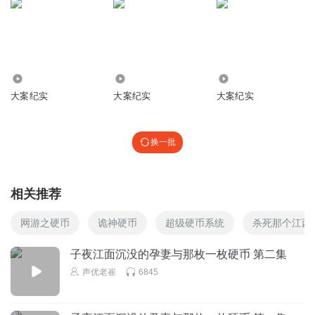
2.10万
7.15万
1028.69万
大案纪实
大案纪实
大案纪实
换一批
相关推荐
网游之硬币
诡神硬币
超级硬币系统
杀死那个江西
子夜江面沉没的孕妻与那枚一枚硬币 第二集
声优老崔
6845