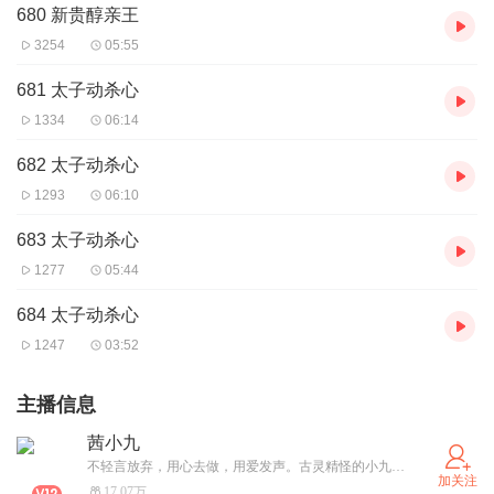
680 新贵醇亲王
3254
05:55
681 太子动杀心
1334
06:14
682 太子动杀心
1293
06:10
683 太子动杀心
1277
05:44
684 太子动杀心
1247
03:52
主播信息
茜小九
不轻言放弃，用心去做，用爱发声。古灵精怪的小九等你关注哦 。这话没毛病(⁎ ⁎)
加关注
17.07万