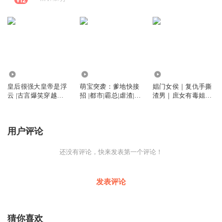
1.86万
11.58万
34.47万
皇后很强大皇帝是浮
萌宝突袭：爹地快接
娼门女侯｜复仇手撕
云 |古言爆笑穿越多
招 |都市|霸总|虐渣|多
渣男｜庶女有毒姐妹
人有声剧
人精品有声书
篇｜免费小说
用户评论
还没有评论，快来发表第一个评论！
发表评论
猜你喜欢