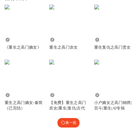
23.48万
1789
1886
《重生之高门嫡女》
重生之高门农女
重生复仇之高门贵女
156.17万
3573
7.06万
重生之高门嫡女-秦简
【免费】重生之高门
小户嫡女之高门锦绣|
（已完结）
庶女|重生|复仇|古代
宫斗|重生|AI专辑
换一批