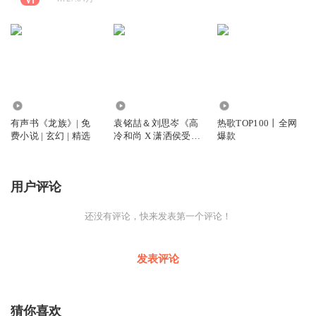
10.54万
1.30万
21.45万
有声书《龙族》| 免
袁铭喆＆刘思岑《高
热歌TOP100丨全网
费小说 | 玄幻 | 精选
冷和尚 X 潇洒侯受》
爆款
古风| 强强 | 精选
用户评论
还没有评论，快来发表第一个评论！
发表评论
猜你喜欢