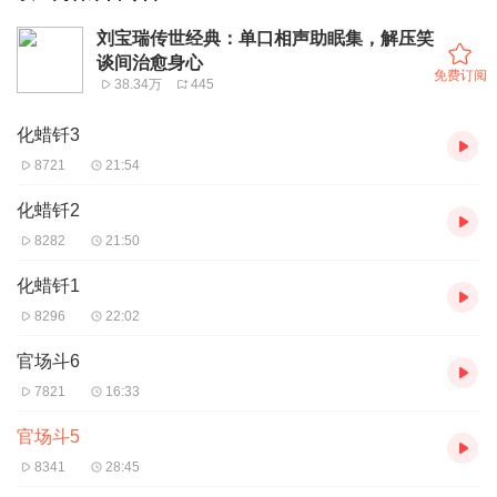
刘宝瑞传世经典：单口相声助眠集，解压笑
谈间治愈身心
免费订阅
38.34万
445
化蜡钎3
8721
21:54
化蜡钎2
8282
21:50
化蜡钎1
8296
22:02
官场斗6
7821
16:33
官场斗5
8341
28:45