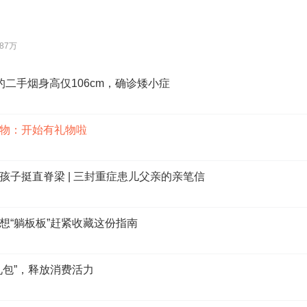
.87万
二手烟身高仅106cm，确诊矮小症
物：开始有礼物啦
孩子挺直脊梁 | 三封重症患儿父亲的亲笔信
想“躺板板”赶紧收藏这份指南
礼包”，释放消费活力