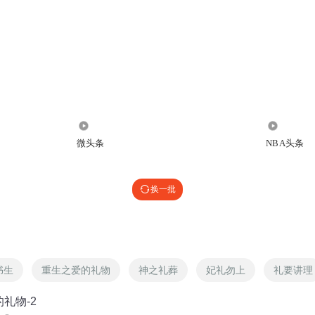
3694
21.91万
微头条
NBA头条
换一批
书生
重生之爱的礼物
神之礼葬
妃礼勿上
礼要讲理
的礼物-2