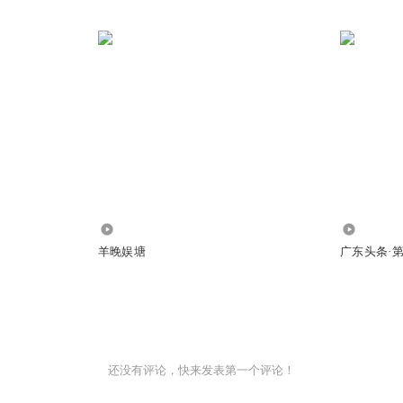
333.99万
483.88万
羊晚娱塘
广东头条·
还没有评论，快来发表第一个评论！