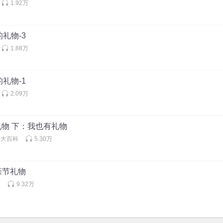
1.92万
的礼物-3
1.88万
的礼物-1
2.09万
庭礼物 下：我也有礼物
长大百科
5.30万
亲节礼物
岛
9.32万