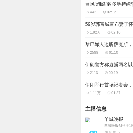
台风“蝴蝶”致多地持
442
02:12
59岁郭富城宣布妻子
1.82万
02:10
黎巴嫩人边听萨克斯，
2588
01:10
伊朗警方称逮捕两名以
2113
00:19
伊朗举行首场记者会，提及
1.11万
01:37
主播信息
羊城晚报
10.81万