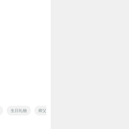
生日礼物
师父在上徒儿有礼
分庭抗礼
魔王的洗