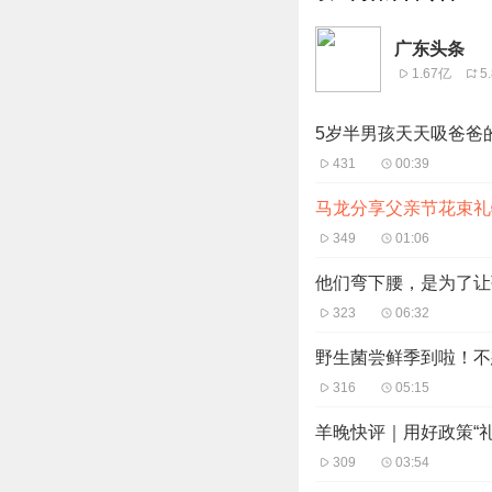
广东头条
1.67亿
5
5岁半男孩天天吸爸爸的
431
00:39
马龙分享父亲节花束礼
349
01:06
他们弯下腰，是为了让
323
06:32
野生菌尝鲜季到啦！不
316
05:15
羊晚快评｜用好政策“
309
03:54