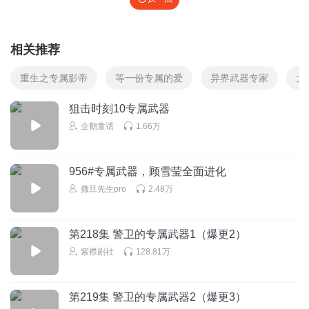
相关推荐
重生之专属影帝
等一份专属的爱
异界武器专家
大
狙击时刻10专属武器
企鹅童话
1.66万
956#专属武器，顾雪莹全面进化
撒旦先生pro
2.48万
第218集 警卫的专属武器1（爆更2）
紫襟剧社
128.81万
第219集 警卫的专属武器2（爆更3）