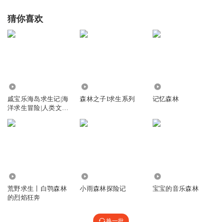
猜你喜欢
446.30万
2.79万
11.53万
戚宝乐海岛求生记|海
森林之子I求生系列
记忆森林
洋求生冒险|人类文
明|千面世界
1.82万
4064
276.69万
荒野求生丨白鹗森林
小雨森林探险记
宝宝的音乐森林
的烈焰狂奔
换一批