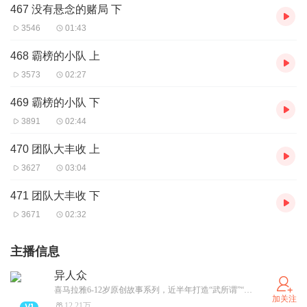
467 没有悬念的赌局 下
3546
01:43
468 霸榜的小队 上
3573
02:27
469 霸榜的小队 下
3891
02:44
470 团队大丰收 上
3627
03:04
471 团队大丰收 下
3671
02:32
主播信息
异人众
喜马拉雅6-12岁原创故事系列，近半年打造“武所谓”“戚丝尼”热门IP收获一亿播放！ 异能者觉醒，跨越世界，掌控力量与命运之门！
加关注
12.21万