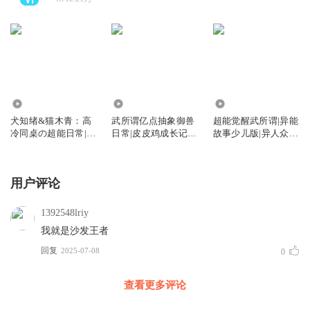
39.31万
345.22万
2445.14万
犬知绪&猫木青：高
武所谓亿点抽象御兽
超能觉醒武所谓|异能
冷同桌の超能日常|双
日常|皮皮鸡成长记|
故事少儿版|异人众故
星天契
异人众故事
事
用户评论
1392548lriy
我就是沙发王者
回复
2025-07-08
0
查看更多评论