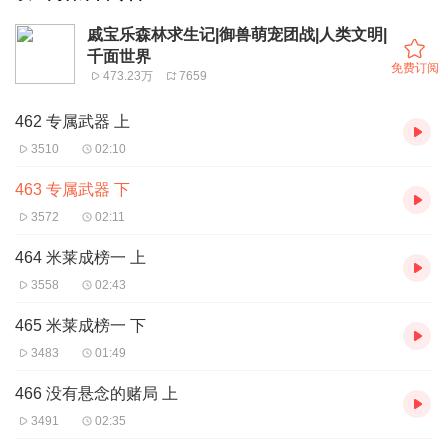
戚宝乐森林求生记|御兽萌宠团战|人类文明|
千面世界
免费订阅
473.23万
7659
462 专属武器 上
3510
02:10
463 专属武器 下
3572
02:11
464 米莱成榜一 上
3558
02:43
465 米莱成榜一 下
3483
01:49
466 没有悬念的赌局 上
3491
02:35