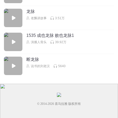
》 《》
龙脉
回复
2025-07-05
2
老飘讲故事
3.51万
且歌且行且安心
！！！！！！！！
1535 成也龙脉 败也龙脉1
演播人骨头
39.92万
回复
2025-07-17
2
今天白天进入餐厅喝茶
断龙脉
1
说书的刘老汉
5640
回复
2025-06-27
2
© 2014-
2026
喜马拉雅 版权所有