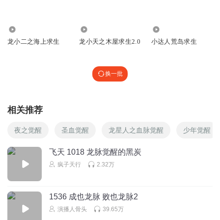
😎😎😎😎😎😎😎😎😎😎😎😎😎😎😎😎😎😎😎😎😎😎😎😎
😎😎😎😎😎😎😎😎😎😎😎😎😎😎😎😎😎😎😎😎😎😎😎😎
177
4293
256
😎😎😎😎😎?
龙小二之海上求生
龙小天之木屋求生2.0
小达人荒岛求生
回复
2025-12-15
2
换一批
天涯飞雪_ak
那么90上品灵石不是可以直接突破就是金丹9级。
回复
2025-07-25
2
相关推荐
菜包猫老师
回复 @
天涯飞雪_ak
:
我哪儿知道啊，龙啸天就是人多
夜之觉醒
圣血觉醒
龙星人之血脉觉醒
少年觉醒
了，一堆人都不不了，资源多了一堆，珍惜资源也不理了
飞天 1018 龙脉觉醒的黑炭
圣吾
疯子天行
2.32万
21
回复
2025-07-21
2
1536 成也龙脉 败也龙脉2
演播人骨头
39.65万
弟一只龙