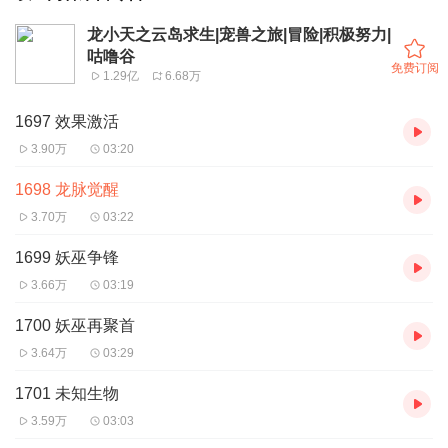
龙小天之云岛求生|宠兽之旅|冒险|积极努力|
咕噜谷
免费订阅
1.29亿
6.68万
1697 效果激活
3.90万
03:20
1698 龙脉觉醒
3.70万
03:22
1699 妖巫争锋
3.66万
03:19
1700 妖巫再聚首
3.64万
03:29
1701 未知生物
3.59万
03:03