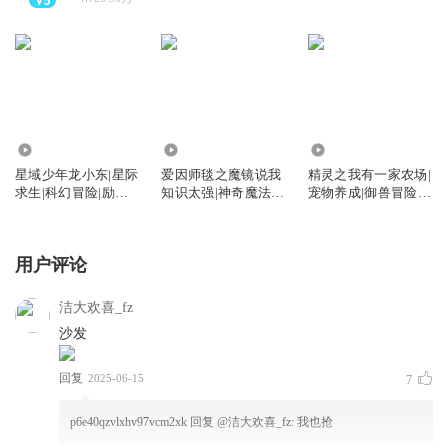
2889.38万
35.31万
26.87万
星域少年龙小东|星际
爱因师毯之魔镜说我
精灵之我有一家农场|
求生|科幻冒险|励志
知识太强|神奇魔法|
宠物养成|御兽冒险|
成长咕噜谷
咕噜谷
咕噜谷
用户评论
洁大欢喜_fz
沙发
回复
2025-06-15
7
p6e40qzvlxhv97vcm2xk
回复 @
洁大欢喜_fz
:
我也抢