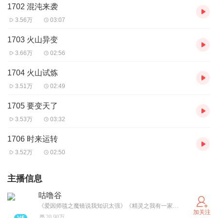
1702 混沌来袭
3.56万
03:07
1703 火山异变
3.66万
02:56
1704 火山试炼
3.51万
02:49
1705 要变天了
3.53万
03:32
1706 时来运转
3.52万
02:50
主播信息
咕噜谷
《爱因师毯之魔镜说我知识太强》《精灵之我有一家农场》火热更新中，快来试听呀~ (小红薯和微信公众号同名哦！）
加关注
20.90万