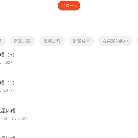
换一批
星
辉耀龙皇
星耀之辉
辉耀传奇
在闪耀的风中
闪耀（5）
4.62万
闪耀（1）
5.07万
 流星闪耀
丶不倾
6.28万