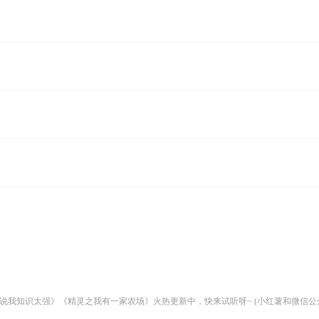
说我知识太强》《精灵之我有一家农场》火热更新中，快来试听呀~ (小红薯和微信公