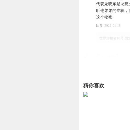
代表龙晓东是龙晓
听他弟弟的专辑，
这个秘密
回复
2026-01-18
世界穿梭者10号
回复
初Gxcokesi中
111
回复
2025-06-17
哈你的粉丝哈
回复 
猜你喜欢
鱼鱼爱吃沙糖橘
钟惠莹：哥哥在最
回复
2025-07-27