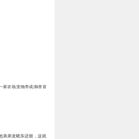
一家农场|宠物养成|御兽冒
他弟弟龙晓东还烦，这就