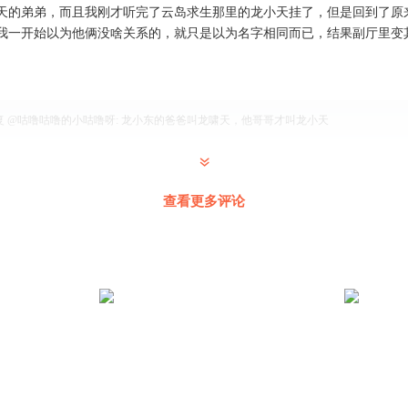
天的弟弟，而且我刚才听完了云岛求生那里的龙小天挂了，但是回到了原
我一开始以为他俩没啥关系的，就只是以为名字相同而已，结果副厅里变
 @
咕噜咕噜的小咕噜呀
:
龙小东的爸爸叫龙啸天，他哥哥才叫龙小天
查看更多评论
@
初Gxcokesi中
:
111
前线，应该不会有事吧？