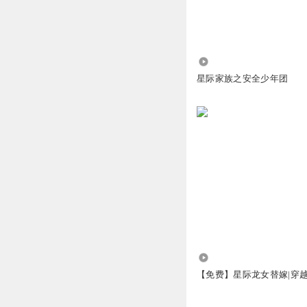
昵称怎么想
2
回复
2025-07-14
51.31万
厅又396762961
星际家族之安全少年团
感觉这怪物的声音
回复
2025-10-18
四角神力
k w
回复
2026-01-03
正道修士鼠半斤
光头强的儿子叫龙
http://pinyin.cn/
8428
看表情,点击l# http:/
【免费】星际龙女替嫁|穿越
http://pinyin.cn/
回复
2026-01-10