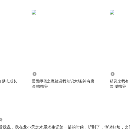
34.37万
25.82万
| 励志成长
爱因师毯之魔镜说我知识太强|神奇魔
精灵之我有
法|咕噜谷
险|咕噜谷
呀
听我说，我在龙小天之木屋求生记第一部的时候，听到了，他说好烦，比