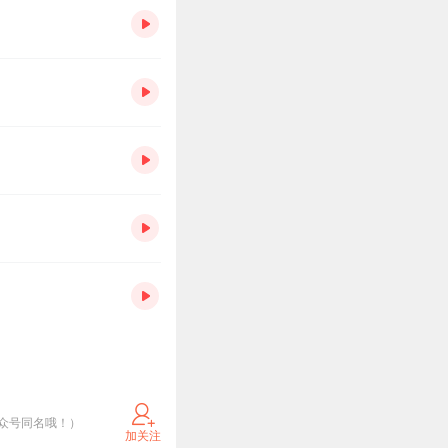
众号同名哦！）
加关注