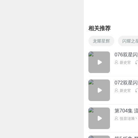
小鱼星晴
♂
相关推荐
回复
2025-12-28
龙耀星辉
闪耀之
日向日足
时点沙发
076双星
回复
2025-08-23
新史官
072双星
新史官
第704集
悦音涟漪