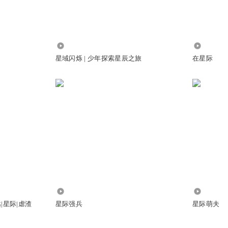
9510
142.37万
星域闪烁 | 少年探索星辰之旅
在星际
像顾寒渊的
小东，他的爸爸叫龙小天，龙小天的爸爸叫什么？龙小东的太爷爷叫什么？,
e359603 r#查看表情
,点击l# http://pinyin.cn/e359631 r#查看表情
,点击l# http
9.98万
12.04万
/pinyin.cn/e363567 r#查看表情,点击l# http://pinyin.cn/e360647 r#查看表情
|星际|虐渣
星际强兵
星际萌夫
e360655 r#查看表情