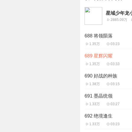
星域少年龙小
2885.09万
688 将领陨落
1.35万
03:23
689 星辉闪耀
1.35万
03:33
690 好战的种族
1.38万
03:15
691 墨晶统领
1.33万
03:27
692 绝境逢生
1.33万
03:23