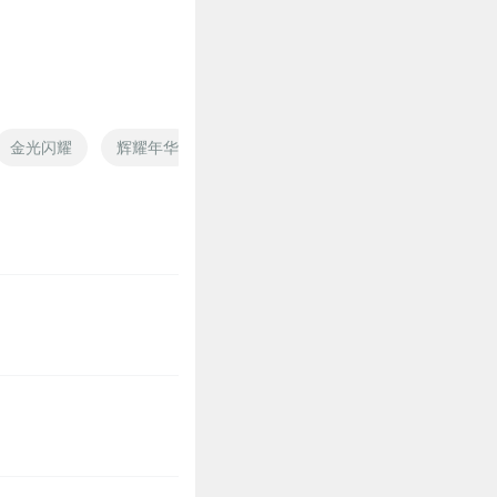
0
金光闪耀
辉耀年华
你比星光闪耀
闪耀的明星
0