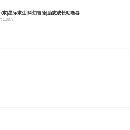
东|星际求生|科幻冒险|励志成长咕噜谷
1.88万