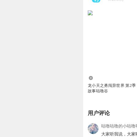
593.00万
龙小天之勇闯异世界 第2季 
故事咕噜谷
用户评论
咕噜咕噜的小咕噜
大家听我说，大家