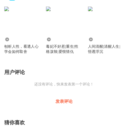
5101.06万
1788
1.04万
刨析人性，看透人心
毒妃不好惹|重生|性
人间清醒|清醒人生|
学会如何取舍
格泼辣|爱恨情仇
悟透浮沉
用户评论
还没有评论，快来发表第一个评论！
发表评论
猜你喜欢