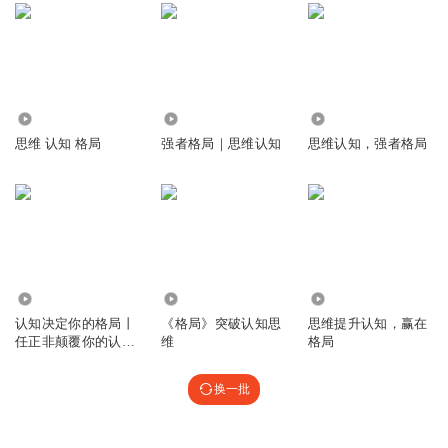
1377.51万
156.90万
6988
思维 认知 格局
强者格局｜思维认知
思维认知，强者格局
2491
4.90万
1.04万
认知决定你的格局丨
《格局》突破认知思
思维提升认知，赢在
任正非颠覆你的认
维
格局
知，打破你的格局
换一批