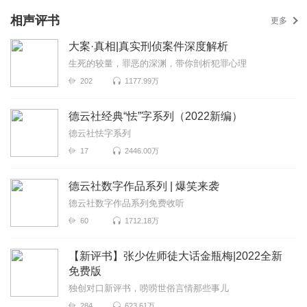
相声评书
更多
大案·真相|真实刑侦案件深度解析
生死的较量，罪恶的深渊，带你剖析犯罪心理
202
1177.99万
德云社经典“怯”字系列（2022新编）
德云社怯字系列
17
2446.00万
德云社数字作品系列 | 爆笑来袭
德云社数字作品系列免费收听
60
1712.18万
【新评书】张少佐师徒大话金瓶梅|2022全新
免费版
独创对口新评书，唠唠世俗言情那些事儿
284
623.61万