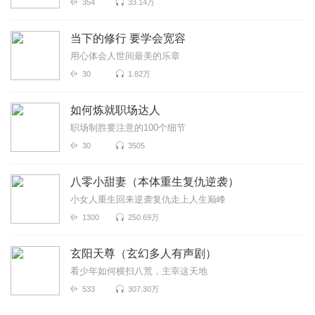
354
33.14万
当下的修行 要学会宽容
用心体会人世间最美的乐章
30
1.82万
如何炼就职场达人
职场制胜要注意的100个细节
30
3505
八零小甜妻（本体重生复仇逆袭）
小女人重生回来逆袭复仇走上人生巅峰
1300
250.69万
玄阳天尊（玄幻多人有声剧）
看少年如何横扫八荒，主宰这天地
533
307.30万