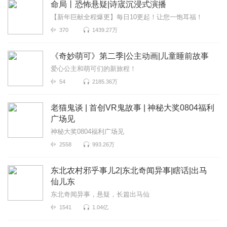
命局丨恐怖悬疑|诗宬沉浸式演播
【新年巨献全程爆更】每日10更起！让您一饱耳福！
370
1439.27万
《奇妙萌可》第二季|公主动画|儿童睡前故事
爱心公主和萌可们的新旅程！
54
2185.36万
老猫鬼谈 | 首创VR鬼故事 | 神秘大奖0804福利
广场见
神秘大奖0804福利广场见
2558
993.26万
东北农村邪乎事儿2|东北奇闻异事|瞎话|出马
仙儿东
东北奇闻异事，悬疑，长篇出马仙
1541
1.04亿