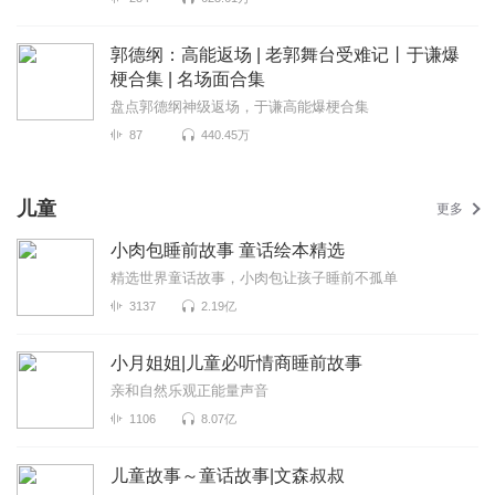
郭德纲：高能返场 | 老郭舞台受难记丨于谦爆
梗合集 | 名场面合集
盘点郭德纲神级返场，于谦高能爆梗合集
87
440.45万
儿童
更多
小肉包睡前故事 童话绘本精选
精选世界童话故事，小肉包让孩子睡前不孤单
3137
2.19亿
小月姐姐|儿童必听情商睡前故事
亲和自然乐观正能量声音
1106
8.07亿
儿童故事～童话故事|文森叔叔