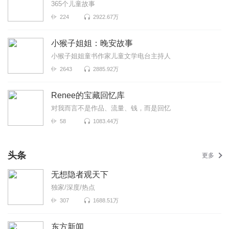
365个儿童故事
224
2922.67万
小猴子姐姐：晚安故事
小猴子姐姐童书作家儿童文学电台主持人
2643
2885.92万
Renee的宝藏回忆库
对我而言不是作品、流量、钱，而是回忆
58
1083.44万
头条
更多
无想隐者观天下
独家/深度/热点
307
1688.51万
东方新闻