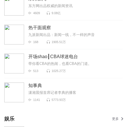
东方网出品权威的新闻资讯
4609
9.08亿
热干面观察
九派新闻出品：新闻一线，不一样的声音
168
1905.51万
开场shao┃CBA球迷电台
带你看CBA的热闹，也看CBA的门道。
513
1025.27万
知事典
潇湘晨报首席记者李典的播客
1141
5773.93万
娱乐
更多