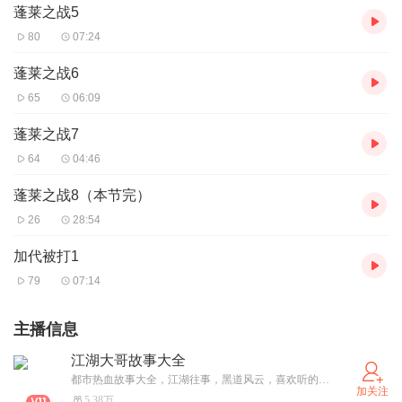
蓬莱之战5
80
07:24
蓬莱之战6
65
06:09
蓬莱之战7
64
04:46
蓬莱之战8（本节完）
26
28:54
加代被打1
79
07:14
主播信息
江湖大哥故事大全
都市热血故事大全，江湖往事，黑道风云，喜欢听的关注订阅，每天更新5-10集。
加关注
5.38万