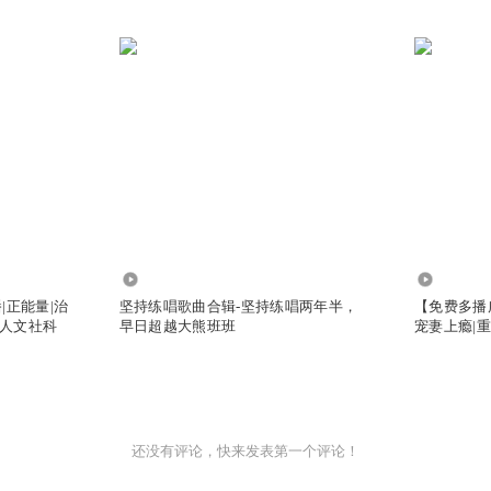
70
3.30万
|正能量|治
坚持练唱歌曲合辑-坚持练唱两年半，
【免费多播
|人文社科
早日超越大熊班班
宠妻上瘾|重
还没有评论，快来发表第一个评论！