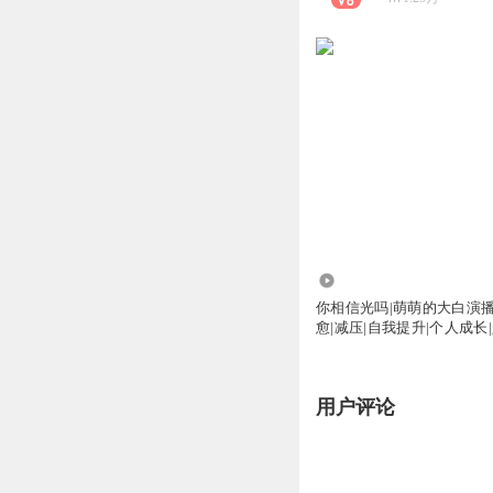
2.31万
你相信光吗|萌萌的大白演播
愈|减压|自我提升|个人成长
用户评论