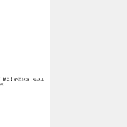
广播剧】娇医倾城：摄政王
生|