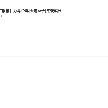
广播剧】万界帝尊|天选圣子|逆袭成长
91