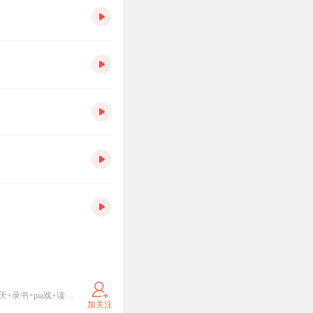
喜马拉雅A+官方认证优质主播，你好，欢迎来到我的有声世界，非常感谢你的关注。直播内容(唱歌+聊天+录书+pia戏+读文练习) 直播时间为（固定开播）周一至周日晚上:17：00至22：00 ，我的新书陆续上架了，如果你也喜欢我的专辑，欢迎订阅，投票，收藏，点赞，评论，分享转发，打call。拜托了，这对我真的很重要，谢谢！！我正在努力把文字的力量和美好传递给你。不忘初心，方得始终。愿我们共同攀登喜马之巅！！顶峰相见！！（新剧招募各岗位，新人可指导，有意试请私信我）
加关注