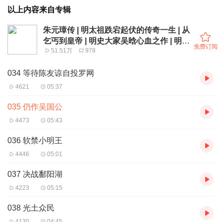
以上内容来自专辑
朱元璋传 | 明太祖跌宕起伏的传奇一生 | 从
乞丐到皇帝 | 明史大家吴晗心血之作 | 明朝
免费订阅
51.51万
978
那些事儿
034 等待陈友谅自投罗网
4621
05:37
035 仍作吴国公
4473
05:43
036 软禁小明王
4446
05:01
037 决战鄱阳湖
4223
05:15
038 光土众民
4130
04:45