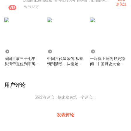
欢迎回家,微信搜索 “喜马拉雅大可”的拼音，记住是拼音哦。
加关注
59.65万
152.32万
1.17亿
2.71万
民国往事三十七年 |
中国古代皇帝传|从秦
一听就上瘾的野史秘
从清帝退位到军阀混
朝到清朝，从秦始皇
闻 | 中国野史大全集 |
战 | 从五四觉醒到北
到末代皇帝溥仪，四
史书不敢写的历史真
伐炮火 | 十四年抗战
百位皇帝，中华上下
相
五千年
用户评论
还没有评论，快来发表第一个评论！
发表评论