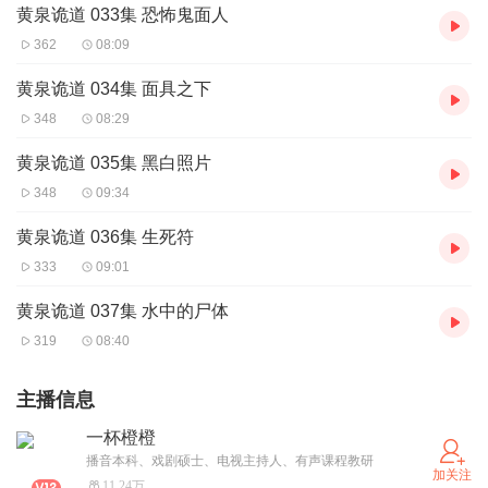
黄泉诡道 033集 恐怖鬼面人
362
08:09
黄泉诡道 034集 面具之下
348
08:29
黄泉诡道 035集 黑白照片
348
09:34
黄泉诡道 036集 生死符
333
09:01
黄泉诡道 037集 水中的尸体
319
08:40
主播信息
一杯橙橙
播音本科、戏剧硕士、电视主持人、有声课程教研
加关注
11.24万