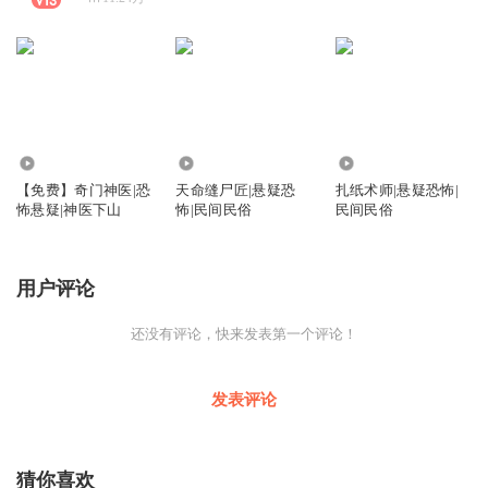
7349
3.40万
5.20万
【免费】奇门神医|恐
天命缝尸匠|悬疑恐
扎纸术师|悬疑恐怖|
怖悬疑|神医下山
怖|民间民俗
民间民俗
用户评论
还没有评论，快来发表第一个评论！
发表评论
猜你喜欢