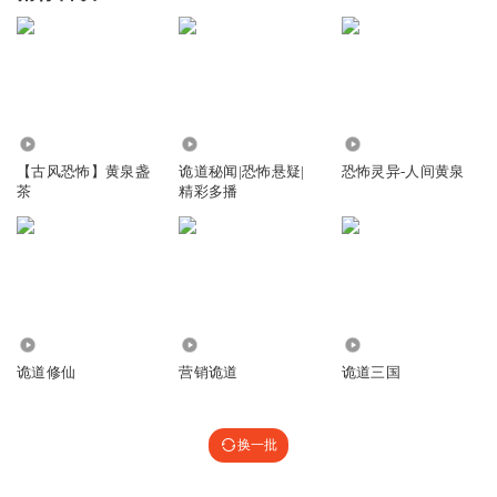
361
7398
3467
【古风恐怖】黄泉盏
诡道秘闻|恐怖悬疑|
恐怖灵异-人间黄泉
茶
精彩多播
112
718
82.45万
诡道修仙
营销诡道
诡道三国
换一批