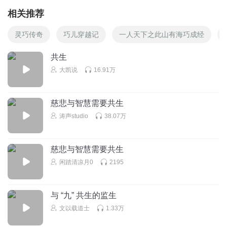
相关推荐
灵巧传奇
巧儿穿越记
一人天下之此山有海巧成经
共生
大凯说
16.91万
慈悲与智慧需要共生
涛声studio
38.07万
慈悲与智慧需要共生
闲踏清凉月0
2195
与 “九” 共生的监生
文以载道士
1.33万