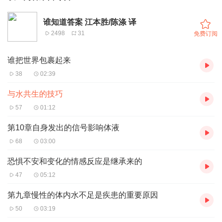
谁知道答案 江本胜/陈涤 译
2498
31
免费订阅
谁把世界包裹起来
38
02:39
与水共生的技巧
57
01:12
第10章自身发出的信号影响体液
68
03:00
恐惧不安和变化的情感反应是继承来的
47
05:12
第九章慢性的体内水不足是疾患的重要原因
50
03:19