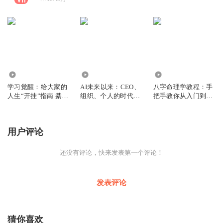
113
5660
3653
学习觉醒：给大家的
AI未来以来：CEO、
八字命理学教程：手
人生“开挂”指南 綦哲
组织、个人的时代红
把手教你从入门到精
达
利 李开复
通 陆致极
用户评论
还没有评论，快来发表第一个评论！
发表评论
猜你喜欢