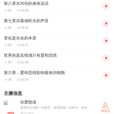
第八章水对你的身体说话
40
03:58
第七章试着倾听水的声音
48
04:00
变化是生命的本质
56
01:41
世界的真实情感只有爱和恐惧
38
02:28
第六章，爱和恐惧影响着体内细胞
38
03:54
主播信息
珍爱朗读
读书可以治愈一切迷茫，欢迎和我一起听书、读书，一起成长
加关注
10.49万