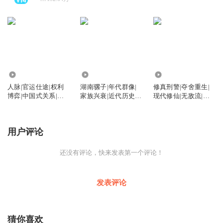
410
94
9877
人脉|官运仕途|权利
湖南骡子|年代群像|
修真刑警|夺舍重生|
博弈|中国式关系|纳
家族兴衰|近代历史|
现代修仙|无敌流|扮
川作品
五代同堂
猪吃虎
用户评论
还没有评论，快来发表第一个评论！
发表评论
猜你喜欢