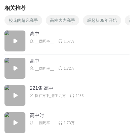
相关推荐
校花的超凡高手
高校大内高手
崛起从05年开始
高
高中
__圆周率__
1.67万
高中
__圆周率__
1.72万
221集 高中
圆在方中_青羽九方
4483
高中时
__圆周率__
1.73万