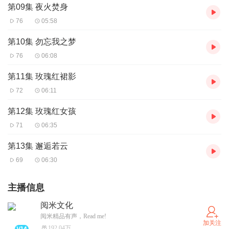
第09集 夜火焚身
76
05:58
第10集 勿忘我之梦
76
06:08
第11集 玫瑰红裙影
72
06:11
第12集 玫瑰红女孩
71
06:35
第13集 邂逅若云
69
06:30
主播信息
阅米文化
阅米精品有声，Read me!
加关注
192.04万