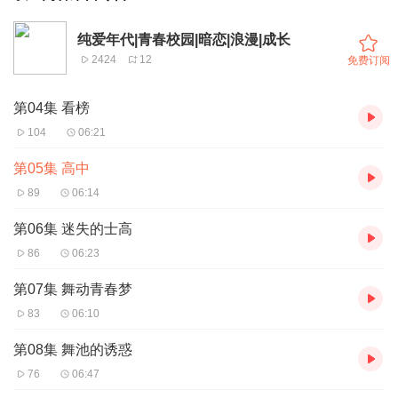
纯爱年代|青春校园|暗恋|浪漫|成长
2424
12
免费订阅
第04集 看榜
104
06:21
第05集 高中
89
06:14
第06集 迷失的士高
86
06:23
第07集 舞动青春梦
83
06:10
第08集 舞池的诱惑
76
06:47