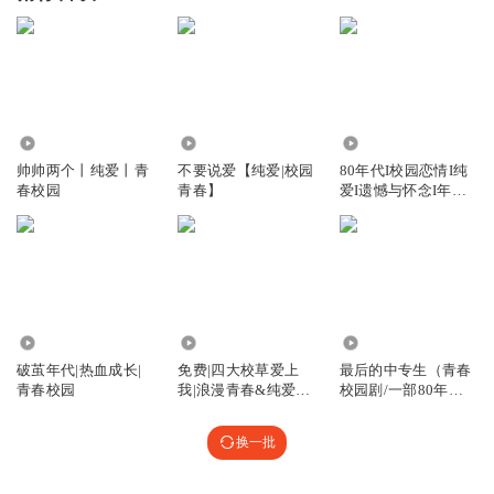
8.17万
58.00万
5121
帅帅两个丨纯爱丨青
不要说爱【纯爱|校园
80年代I校园恋情I纯
春校园
青春】
爱I遗憾与怀念I年代
言情
3219
2.74万
1.23万
破茧年代|热血成长|
免费|四大校草爱上
最后的中专生（青春
青春校园
我|浪漫青春&纯爱&
校园剧/一部80年代
青春校园
的青春回
换一批