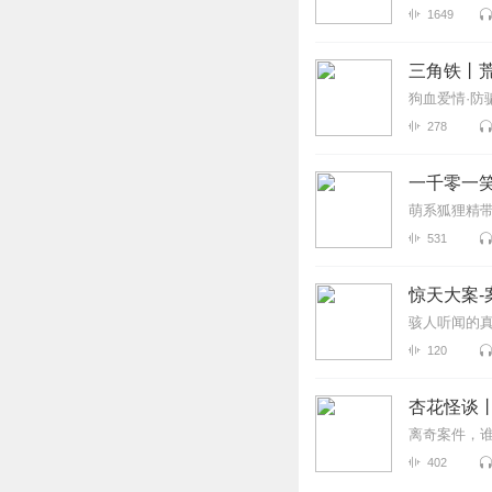
1649
三角铁丨
狗血爱情·防
278
一千零一
萌系狐狸精
531
惊天大案-
骇人听闻的
120
杏花怪谈
离奇案件，
402