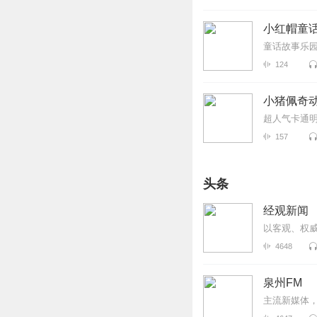
小红帽童话
童话故事乐
124
小猪佩奇
超人气卡通
157
头条
经观新闻
以客观、权
4648
泉州FM
主流新媒体，