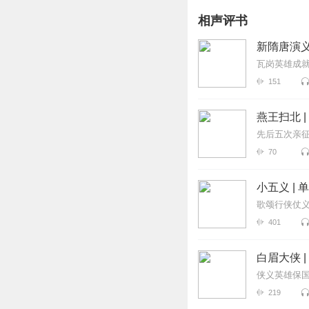
相声评书
新隋唐演义
瓦岗英雄成
151
燕王扫北 
先后五次亲征
70
小五义 |
歌颂行侠仗
401
白眉大侠 
侠义英雄保
219