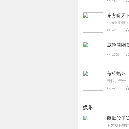
4647
东方听天
七分钟听懂
419
威锋网|科
1350
每经热评
最快、最全
422
娱乐
幽默段子
有才华有梗