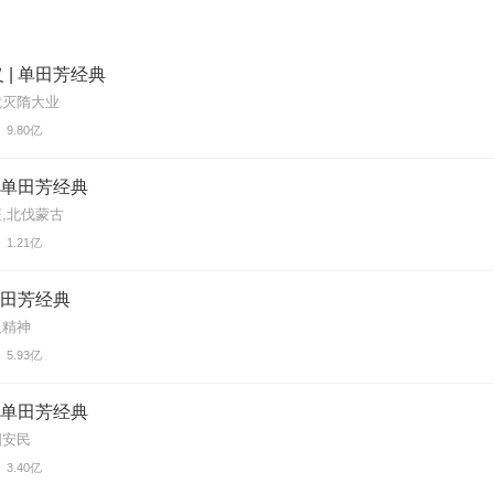
 | 单田芳经典
就灭隋大业
9.80亿
| 单田芳经典
,北伐蒙古
1.21亿
 单田芳经典
义精神
5.93亿
| 单田芳经典
国安民
3.40亿