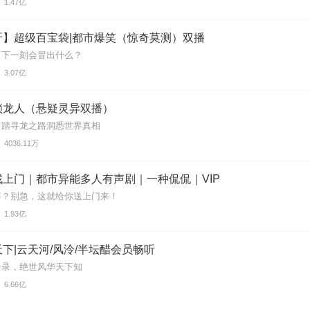
1.47亿
呀】超级百宝袋|都市爆笑（惊奇莫测）双播
，下一刻会冒出什么？
3.07亿
锁龙人（悬疑灵异双播）
，踏寻龙之路洞悉世界真相
4036.11万
上门｜都市异能多人有声剧｜一种侃侃｜VIP
婆？别急，这就给你送上门来！
1.93亿
下|云天河/风泠/半坛醋会员畅听
云录，绝世风华天下知
6.66亿