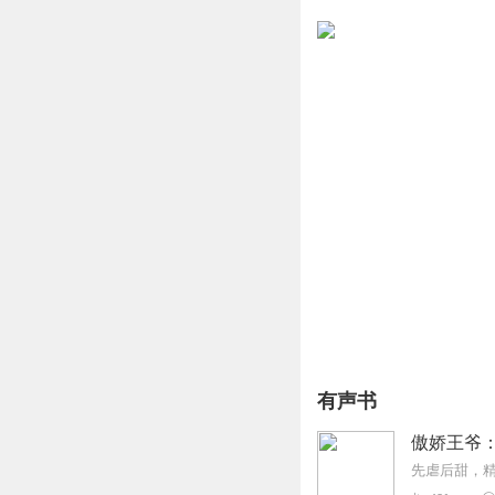
有声书
傲娇王爷
先虐后甜，