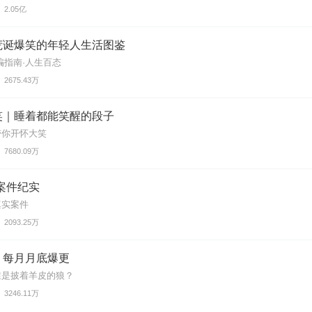
2.05亿
荒诞爆笑的年轻人生活图鉴
骗指南·人生百态
2675.43万
笑｜睡着都能笑醒的段子
带你开怀大笑
7680.09万
案件纪实
真实案件
2093.25万
丨每月月底爆更
谁是披着羊皮的狼？
3246.11万