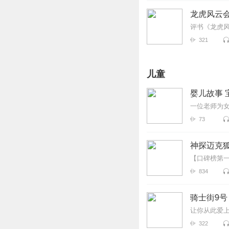
龙虎风云会
评书《龙虎风
321
儿童
婴儿故事 
一位老师为
73
神探迈克狐
【口碑榜第
834
骑士街9号
让你从此爱
322