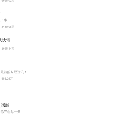
6685.02万
下
天下事
3430.08万
技快讯
1685.34万
、最热的财经资讯！
585.26万
笑话版
伴你开心每一天