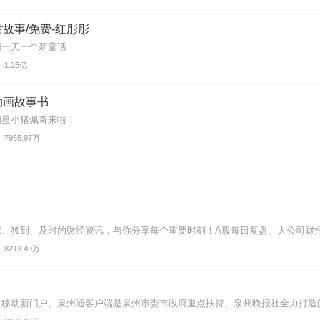
故事/免费-红彤彤
园一天一个新童话
1.25亿
动画故事书
明星小猪佩奇来啦！
7955.97万
威、独到、及时的财经资讯，与你分享每个重要时刻！A股每日复盘、大公司财
8213.40万
移动新门户。泉州通客户端是泉州市委市政府重点扶持、泉州晚报社全力打造的泉