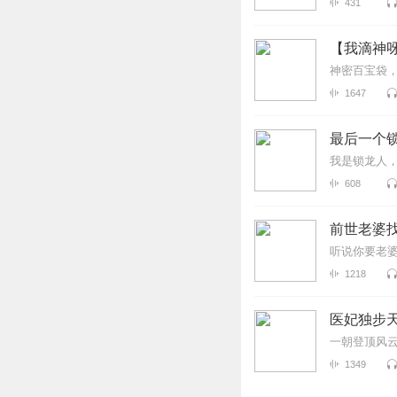
431
【我滴神
神密百宝袋
1647
最后一个
我是锁龙人
608
前世老婆找
听说你要老
1218
医妃独步天
一朝登顶风
1349