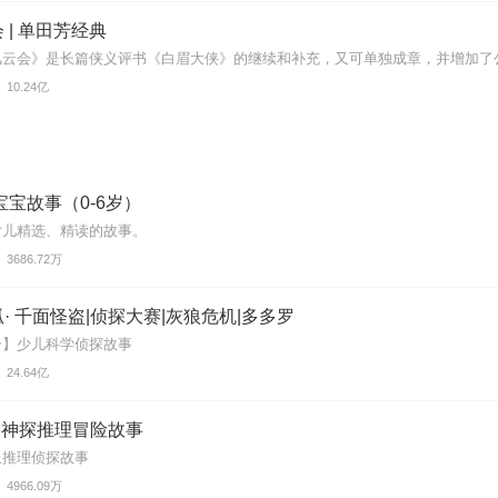
 | 单田芳经典
云会》是长篇侠义评书《白眉大侠》的继续和补充，又可单独成章，并增加了公案
10.24亿
宝宝故事（0-6岁）
女儿精选、精读的故事。
3686.72万
· 千面怪盗|侦探大赛|灰狼危机|多多罗
一】少儿科学侦探故事
24.64亿
 神探推理冒险故事
上推理侦探故事
4966.09万