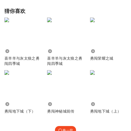
猜你喜欢
1.91万
79.20万
412.53万
喜羊羊与灰太狼之勇
喜羊羊与灰太狼之勇
勇闯荣耀之城
闯四季城
闯四季城
1353.79万
94.61万
2056.34万
勇闯地下城（下）
勇闯神秘城前传
勇闯地下城（上）
换一批