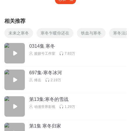
相关推荐
未来之寒冬
寒冬乍暖你还在
铁血与寒冬
寒冬法则
0314集 寒冬
姣姣兮工作室
7.83万
697集-寒冬冰河
烽岳
2.19万
第13集:寒冬的雪战
动漫世界影视
1.29万
第1集 寒冬归家