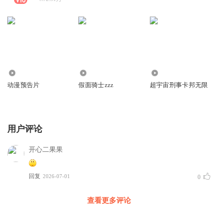
5375
18.41万
2457
动漫预告片
假面骑士zzz
超宇宙刑事卡邦无限
用户评论
开心二果果
回复
2026-07-01
0
查看更多评论