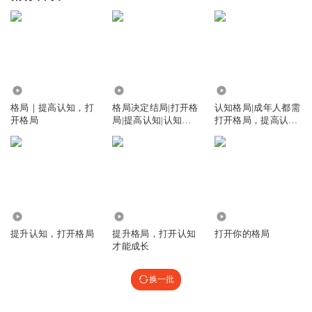
106.01万
1.64万
2.31万
格局｜提高认知，打
格局决定结局|打开格
认知格局|成年人都需
开格局
局|提高认知|认知觉
打开格局，提高认知
醒
才能少走弯路
2.71万
75.04万
69.19万
提升认知，打开格局
提升格局，打开认知
打开你的格局
才能成长
换一批