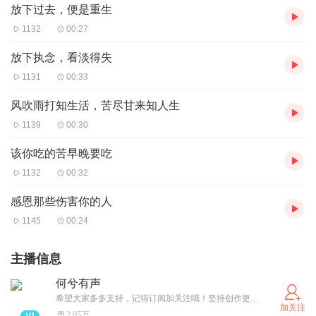
放下过去，便是重生
1132
00:27
放下执念，看淡得失
1131
00:33
风吹雨打知生活，苦尽甘来知人生
1139
00:30
该你吃的苦早晚要吃
1132
00:32
感恩那些伤害你的人
1145
00:24
主播信息
何兮有声
希望大家多多支持，记得订阅加关注哦！坚持创作更好的作品，呈现给大家！
加关注
2.05万