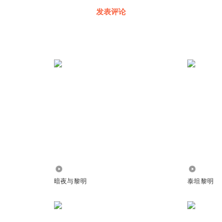
发表评论
7228
7.33万
暗夜与黎明
泰坦黎明