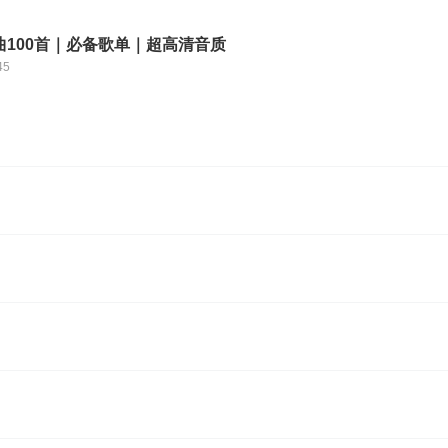
曲100首｜必备歌单｜超高清音质
45