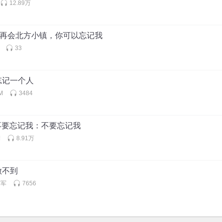
12.89万
：再会北方小镇，你可以忘记我
33
忘记一个人
M
3484
 不要忘记我：不要忘记我
襟
8.91万
做不到
将军
7656