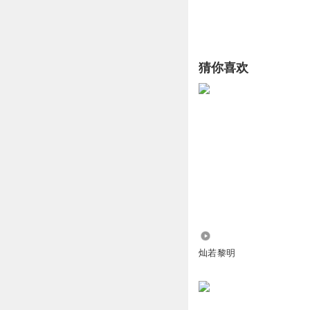
猜你喜欢
3219
灿若黎明