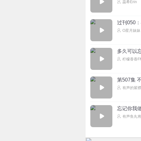
蕊希Erin
过刊050
O星月妹妹
多久可以
柠檬香香F
第507集
有声的紫
忘记你我
有声鱼丸