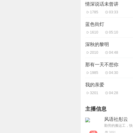
情深说话未曾讲
1785
03:33
蓝色街灯
1610
05:10
深秋的黎明
2010
04:48
那有一天不想你
1985
04:30
我的亲爱
3201
04:28
主播信息
风语社彤云
勤劳的搬运工，快
3891