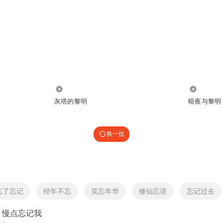
3.53万
34.03万
灰塔的黎明
暗夜与黎明
换一批
忘了忘记
经年不忘
笑忘年华
修仙忘语
忘记过去
，慢点忘记我