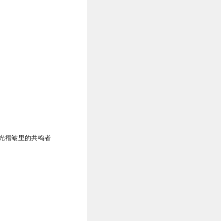
光褶皱里的共鸣者