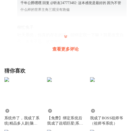
千年公爵嘿嘿
回复 @
听友247773482
:
这本感觉是最好的 因为不管
什么样的世界主角三观没有跑偏
柳忙兔子
叶天系统，你真的存在的活，能绑定我一下嘛？我要改变自
己，改变丑恶，改变生活，
查看更多评论
回复
2025-05-31
7
李逍遥吖i
猜你喜欢
叶天系统，你真的存在的活，能绑定我一下嘛？我要改变世
界
回复
2025-06-05
5
外屋地666
老好听了老好听了老好听了老好听了老好听了老好听了老好
1453.08万
661
4.55万
听了老好听了老好听了老好听了老好听了老好听了老好听了
系统炸了，我成了系
【免费】绑定系统后
我成了BOSS祖师爷
老好听了老好听了老好听了老好听了老好听了老好听了老好
统|精品多人剧|脑洞
我成了说唱巨星|系统
（祖师爷系统）
大开包你爽
流|逆袭
听了老好听了老好听了老好听了老好听了老好听了老好听了