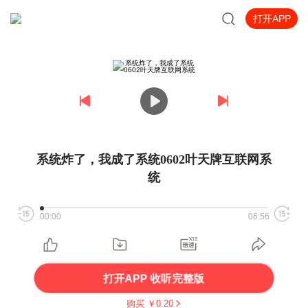
打开APP
系统炸了，我成了系统0602叶天牌互联网系
统
00:00
06:56
打开APP 收听完整版
购买 ￥
0.20