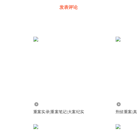
发表评论
1.72万
8424
重案实录|重案笔记|大案纪实
刑侦重案|