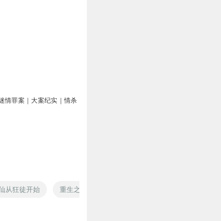
迷情罪案｜大案纪实｜情杀
仙从狂徒开始
重生之我是狂徒
修真狂徒
16岁的天空