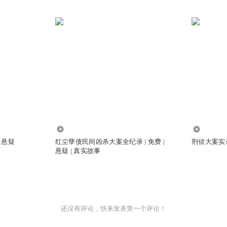
1.04万
1.18万
| 悬疑
红尘孽债民间凶杀大案全纪录 | 免费 |
刑侦大案实录 
悬疑 | 真实故事
还没有评论，快来发表第一个评论！