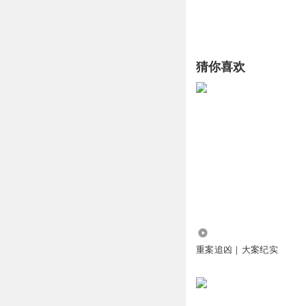
猜你喜欢
10.45万
重案追凶｜大案纪实