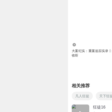
1.76万
大案纪实：重案追踪实录丨
收听
相关推荐
凡人狂徒
天下狂
狂徒16