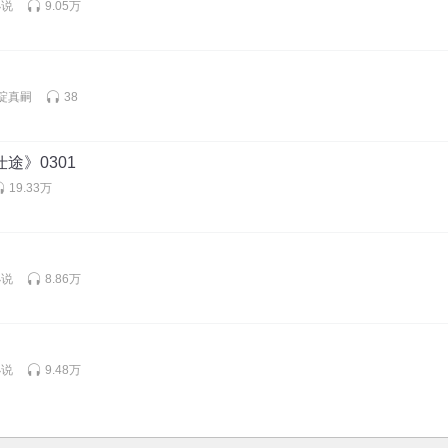
小说
9.05万
碇真嗣
38
仕途》0301
19.33万
小说
8.86万
小说
9.48万