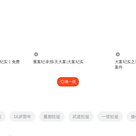
7.44万
1.59万
纪实丨免费
重案纪录|惊天大案|大案纪实
大案纪实之
案件
换一批
徒
16岁那年
魔都狂徒
武道狂徒
一世狂徒
修