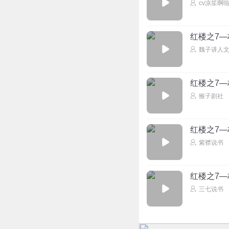
cv凉笙啊
红楼之7
魏子讲人
红楼之7
猴子剧社
红楼之7
紫襟说书
红楼之7
三七说书