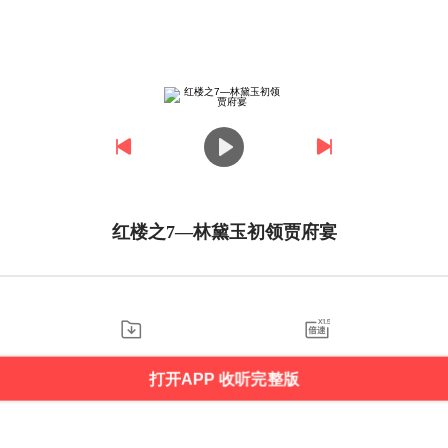
红楼之7—林黛玉初领贾府宴
打开APP 收听完整版