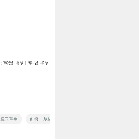
：重读红楼梦丨评书红楼梦
之黛玉重生
红楼一梦黛玉归来
红楼之别样黛玉
红楼衙内