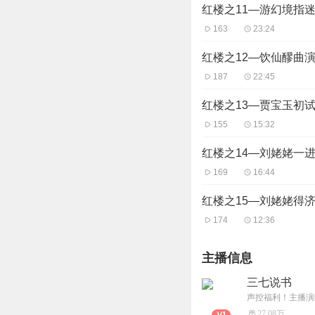
红楼之11—游幻境指
163
23:24
红楼之12—饮仙醪曲
187
22:45
红楼之13—贾宝玉初
155
15:32
红楼之14—刘姥姥一
169
16:44
红楼之15—刘姥姥得
174
12:36
主播信息
三七说书
声控福利！主播演
27.08万