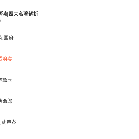
解读|四大名著解析
0
进荣国府
贾府宴
林黛玉
薄命郎
判葫芦案