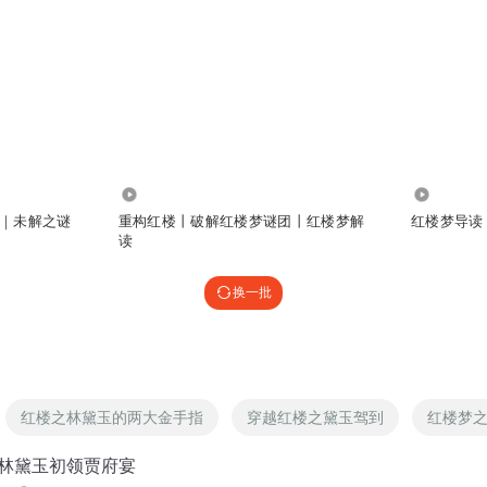
24.54万
5762
｜未解之谜
重构红楼丨破解红楼梦谜团丨红楼梦解
红楼梦导读
读
换一批
红楼之林黛玉的两大金手指
穿越红楼之黛玉驾到
红楼梦
—林黛玉初领贾府宴