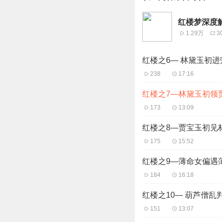
红楼梦深度
1.29万
3
红楼之6— 林黛玉初
238
17:16
红楼之7—林黛玉初领
173
13:09
红楼之8—贾宝玉初见
175
15:52
红楼之9—薄命女偏遇
184
16:18
红楼之10— 葫芦僧乱
151
13:07