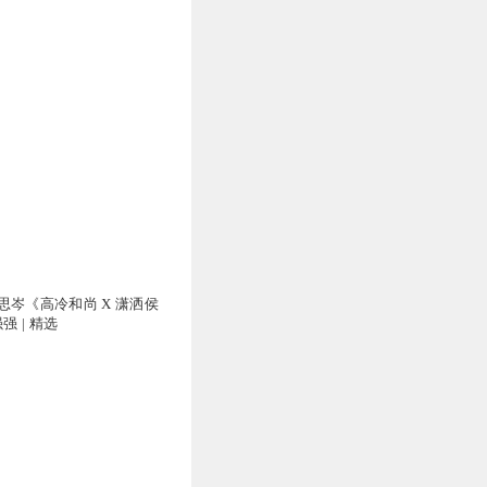
思岑《高冷和尚 X 潇洒侯
强 | 精选