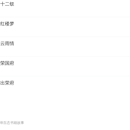
迷十二钗
演红楼梦
试云雨情
进荣国府
济出荣府
绎百态书籍故事