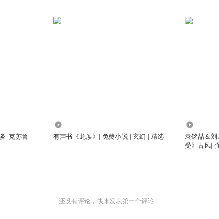
10.71万
1.33万
谈 |克苏鲁
有声书《龙族》| 免费小说 | 玄幻 | 精选
袁铭喆＆刘
受》古风| 强
还没有评论，快来发表第一个评论！