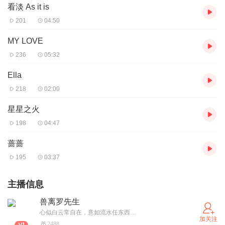
看淡 As it is
201
04:50
MY LOVE
236
05:32
Ella
218
02:00
星星之火
198
04:47
蔷蔷
195
03:37
主播信息
兽离罗先生
心似白云常自在，意如流水任东西…
加关注
2488