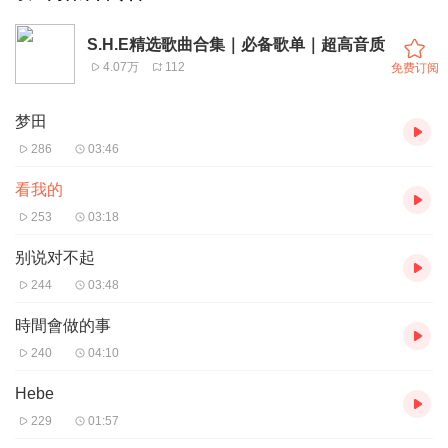
S.H.E精选歌曲合集｜必备歌单｜超高音质
4.07万
112
免费订阅
梦田
286
03:46
看我的
253
03:18
别说对不起
244
03:48
時間會做的事
240
04:10
Hebe
229
01:57