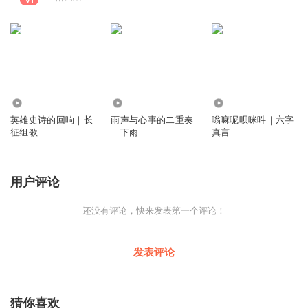
567
2408
312
英雄史诗的回响｜长
雨声与心事的二重奏
嗡嘛呢呗咪吽｜六字
征组歌
｜下雨
真言
用户评论
还没有评论，快来发表第一个评论！
发表评论
猜你喜欢