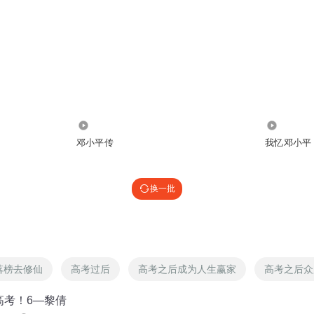
3804
2389
邓小平传
我忆邓小平
换一批
落榜去修仙
高考过后
高考之后成为人生赢家
高考之后众
高考！6—黎倩