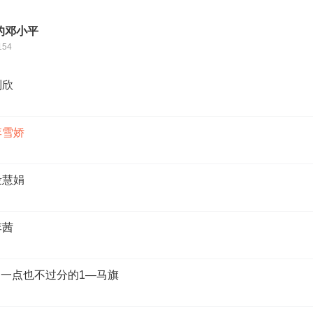
的邓小平
154
刘欣
李雪娇
段慧娟
李茜
是一点也不过分的1—马旗