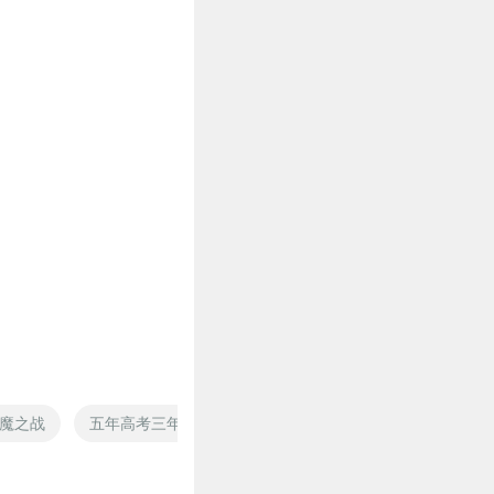
魔之战
五年高考三年修真
重生高考前
青春高了个考