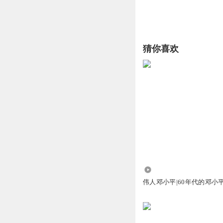
猜你喜欢
2.35万
伟人邓小平|60年代的邓小