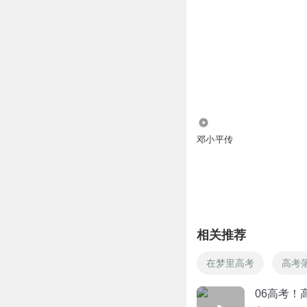
94.18万
邓小平传
相关推荐
在梦里高考
高考
06高考！