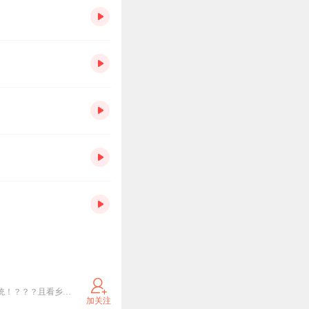
咳咳！重大新闻！死鸭子一言不合就开车！新书《开局！我硬了！》火热筹备中！开局被蛇咬出了个系统！？？？且看乡村二溜子如何一震雄风！捅穿甲子沟儿！欢迎来围观嘎！！！ ps：主播是个广西老表，嘴皮子不利索，建议1.25倍播放…ToT
加关注