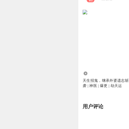
37.58万
天生招鬼，继承外婆遗志斩尽
袭 | 神医 | 爆更 | 劫天运
用户评论