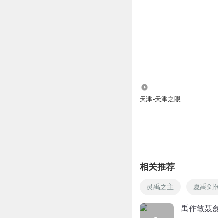
2073
天津-天津之眼
相关推荐
灵禹之主
夏禹剑
禹作敏聂磊