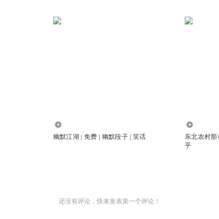
35
3.04万
幽默江湖 | 免费 | 幽默段子 | 笑话
东北农村那些事
乎
还没有评论，快来发表第一个评论！