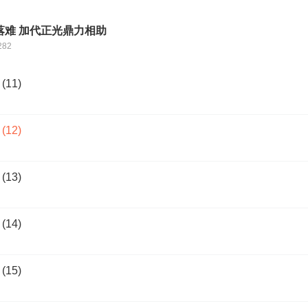
落难 加代正光鼎力相助
282
11)
12)
13)
14)
15)