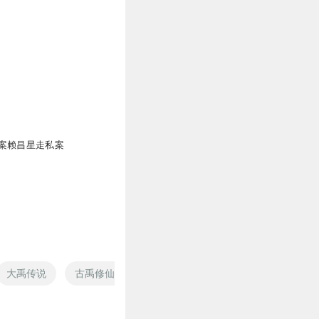
案赖昌星走私案
大禹传说
古禹修仙
禹天传说
聂小妖之灵火