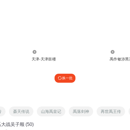
3973
678.42万
天津-天津鼓楼
禹作敏涉黑
换一批
传
聂天传说
山海禹皇记
禹落剑神
再世禹王传
大战吴子顺 (50)