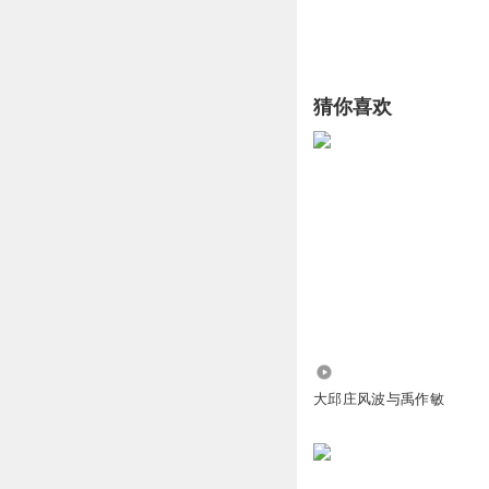
猜你喜欢
31.04万
大邱庄风波与禹作敏