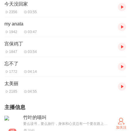
今天没回家
2356
03:55
my anata
1942
03:47
宫保鸡丁
1847
03:54
忘不了
1772
04:14
太美丽
2185
04:55
主播信息
竹叶的喵叫
要么读书，要么旅行，身体和心灵总有一个要在路上。亲爱的你，请让我读书给你听……
加关注
3046