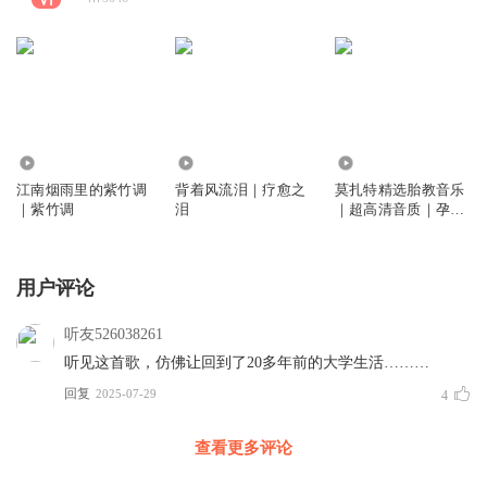
105
2987
335
江南烟雨里的紫竹调
背着风流泪｜疗愈之
莫扎特精选胎教音乐
｜紫竹调
泪
｜超高清音质｜孕期
必备歌单
用户评论
听友526038261
听见这首歌，仿佛让回到了20多年前的大学生活………
回复
2025-07-29
4
查看更多评论