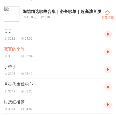
陶喆精选歌曲合集｜必备歌单｜超高清音质
15.05万
338
免费订阅
天天
3232
04:32
寂寞的季节
3603
03:34
手牵手
2305
05:42
月亮代表我的心
3149
03:25
讨厌红楼梦
3144
04:02