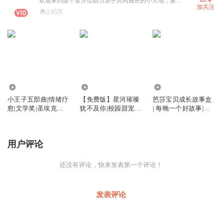
欢迎来到这个全方位助力亲子共同成长的小天地，麦麦主播将通过童话故事、儿童文学、亲子教育、听众心愿单等优质内容助力孩子和家长共成长！让我们在共同聆听、共同学习的过程中实现高质量的“陪伴”，增进亲子感情、共度美好的时光！
加关注
2.05万
14.31万
1.99万
2122
小王子五部曲|情绪疗
【免费版】星河璀璨
芭莎宝贝成长故事盒
愈|文学奖|圣埃克苏
犹不及你|校园甜宠|
| 每晚一个好故事|百
佩里
傻白甜与学霸
集经典故事库
用户评论
还没有评论，快来发表第一个评论！
发表评论