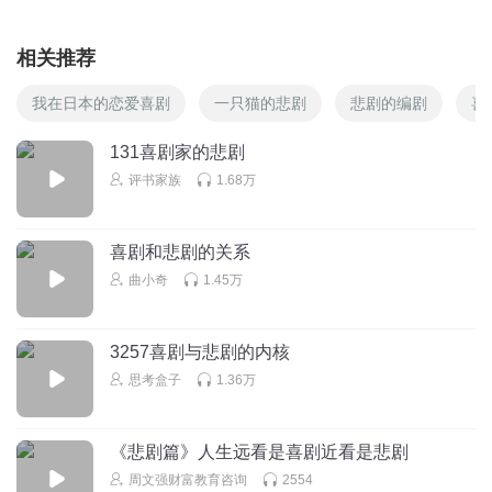
相关推荐
我在日本的恋爱喜剧
一只猫的悲剧
悲剧的编剧
喜
131喜剧家的悲剧
评书家族
1.68万
喜剧和悲剧的关系
曲小奇
1.45万
3257喜剧与悲剧的内核
思考盒子
1.36万
《悲剧篇》人生远看是喜剧近看是悲剧
周文强财富教育咨询
2554