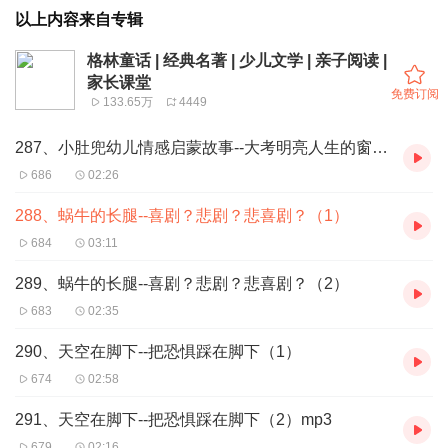
以上内容来自专辑
格林童话 | 经典名著 | 少儿文学 | 亲子阅读 |
家长课堂
免费订阅
133.65万
4449
287、小肚兜幼儿情感启蒙故事--大考明亮人生的窗口（2）
686
02:26
288、蜗牛的长腿--喜剧？悲剧？悲喜剧？（1）
684
03:11
289、蜗牛的长腿--喜剧？悲剧？悲喜剧？（2）
683
02:35
290、天空在脚下--把恐惧踩在脚下（1）
674
02:58
291、天空在脚下--把恐惧踩在脚下（2）mp3
679
02:16