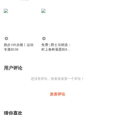
2.02万
1995
跑步190步频丨运动
免费 | 爵士乐精选：
专属BGM
村上春树最爱的8张
爵士乐唱片
用户评论
还没有评论，快来发表第一个评论！
发表评论
猜你喜欢