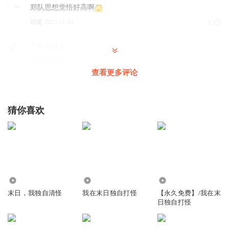
郑队思想觉悟好高啊
回复
2025-11-04
3
只帽有缘人
要鼓掌了吗？
查看更多评论
回复
2025-05-27
2
努力成为疯子
猜你喜欢
ᵀʰᵃⁿᵏˢ ᵗᵒ ˡⁱᶠᵉ, ᵗʰᵉʳᵉ ᵃʳᵉ ᵈᵉᵖʳⁱᵛᵃᵗⁱᵒⁿˢ ᵃⁿᵈ ᵍⁱᶠᵗˢ. ​感谢生活 有剥夺也有馈赠 愿
你，以沧桑为饮，以年华果腹，于百转千回精疲力尽后，依
然能经受住太多生活的千锤百炼，让那些苦难的火焰，点亮
前行的路程，透过黑夜的远方，将心自由的安放于高云上！
回复
2025-05-26
1
3.57万
8910
2.16万
灵魂搓澡师
末日，我独自清怪
我在末日独自打怪
【永久免费】/我在末
日独自打怪
回复
2025-11-29
0