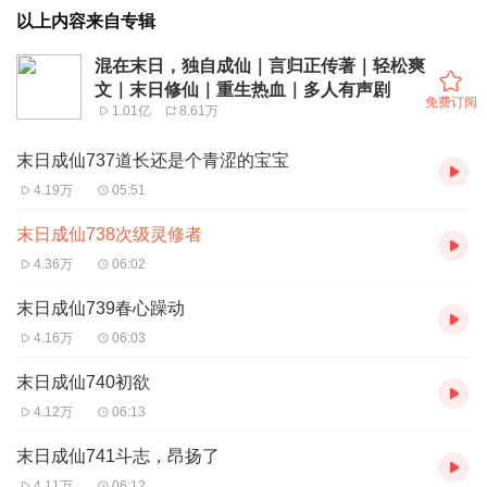
以上内容来自专辑
混在末日，独自成仙｜言归正传著｜轻松爽
文｜末日修仙｜重生热血｜多人有声剧
免费订阅
1.01亿
8.61万
末日成仙737道长还是个青涩的宝宝
4.19万
05:51
末日成仙738次级灵修者
4.36万
06:02
末日成仙739春心躁动
4.16万
06:03
末日成仙740初欲
4.12万
06:13
末日成仙741斗志，昂扬了
4.11万
06:12