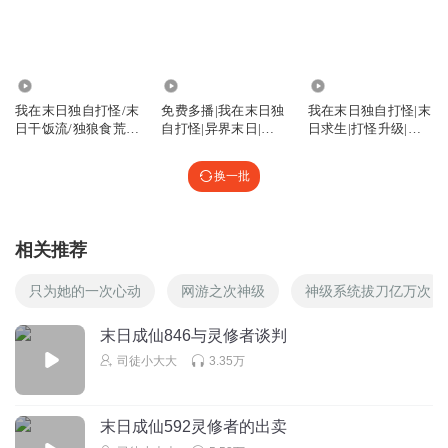
牛马罢了
终于快金丹了
回复
2025-06-23
0
2.50万
3.30万
6.82万
我在末日独自打怪/末
免费多播|我在末日独
我在末日独自打怪|末
与之三事
日干饭流/独狼食荒
自打怪|异界末日|爆
日求生|打怪升级|不
者/异兽全餐
爽|科幻
圣母【完】
https://xima.tv/1_LqlPHk?_sonic=0
换一批
回复
2025-05-25
0
相关推荐
只为她的一次心动
网游之次神级
神级系统拔刀亿万次
末日成仙846与灵修者谈判
司徒小大大
3.35万
末日成仙592灵修者的出卖