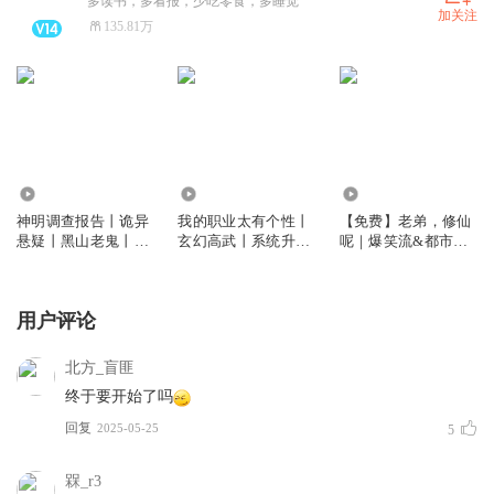
多读书，多看报，少吃零食，多睡觉
加关注
135.81万
1398.33万
2322.74万
12.61万
神明调查报告丨诡异
我的职业太有个性丨
【免费】老弟，修仙
悬疑丨黑山老鬼丨从
玄幻高武丨系统升级
呢｜爆笑流&都市修
红月开始作者 | 司徒
丨多人有声剧
仙｜司徒精品多人有
领衔 | 时空穿梭丨多
声剧
人有声剧
用户评论
北方_盲匪
终于要开始了吗
回复
2025-05-25
5
槑_r3