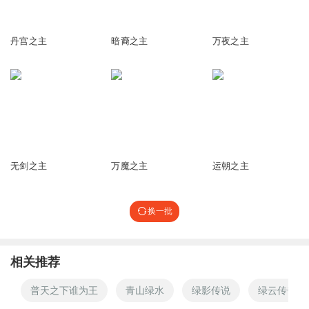
58.14万
864
7.71万
r0929
丹宫之主
暗裔之主
万夜之主
何家庆是真的难沙
回复
2025-11-09
1
V维声素
回复 @
r0929
:
那肯定不能好杀了啊，他得陪着李半疯，最
后和他得大决斗呢，
1.13万
1265
2.34万
无剑之主
万魔之主
运朝之主
换一批
相关推荐
普天之下谁为王
青山绿水
绿影传说
绿云传奇