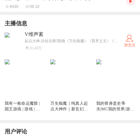
8430
06:10
主播信息
V维声素
起点大神-沙拉古斯3部曲《万生痴魔》《普罗之主》《掌灯判官》重磅上线，爆更爽听中
加关注
26.48万
55.74万
58.75万
1412.76万
我有一枚命运魔骰 |
万生痴魔｜纯真人起
我的替身是史蒂
国王游戏 | 游戏 | 求
点大神作｜新玄幻｜
夫|MC我的世界|游戏|
生 | 脑洞 | 奇幻 | 科幻
诡异｜脑洞｜民俗｜
同人|科幻|都市|快穿|
| 都市 | 多人有声剧
怪谈｜蒸汽朋克｜多
爆笑|多人有声剧
人有声剧
用户评论