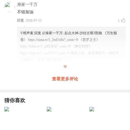
身家一千万
不错加油
回复
2026-07-13
1
V维声素
回复 @
身家一千万
:
起点大神-沙拉古斯3部曲 《万生痴
魔》 https://xima.tv/1_2mUu9a?_sonic=0 《普罗之主》
https://xima.tv/1_mEL0L6?_sonic=0 《掌灯判官》
https://xima.tv/1_ewU65f?_sonic=0 重磅上线，爆更爽听中～福利盲
盒抽取中，快来“享大福”吧～～～
听友528429445
查看更多评论
播放量感觉涨了不少呀
回复
2026-01-12
1
猜你喜欢
V维声素
回复 @
听友528429445
:
是的，是的，在大家不懈的努力
下，终于平台助推了一波，给了波流量。只不过也才几天而已，现
在又慢慢降下来了，大家还需继续努力呀，好听的话一定要多支
持。