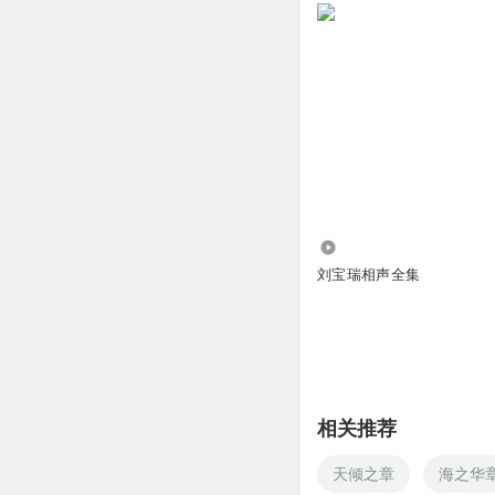
5.18万
刘宝瑞相声全集
相关推荐
天倾之章
海之华