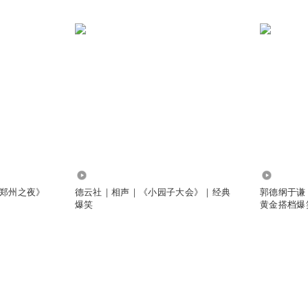
309
4.19万
郑州之夜》
德云社｜相声｜《小园子大会》｜经典
郭德纲于谦
爆笑
黄金搭档爆