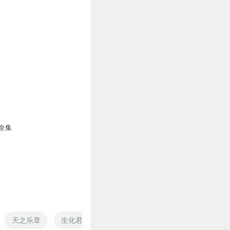
全集
天之乐章
生化君王75号
神武之章
月夜之章