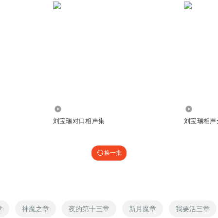
3.84万
2.84亿
刘宝瑞对口相声集
刘宝瑞相声
换一批
章
神魔之章
夜的第十三章
新月魔章
我要活三章