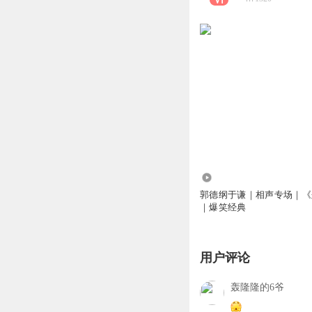
2855
郭德纲于谦｜相声专场｜《
｜爆笑经典
用户评论
轰隆隆的6爷