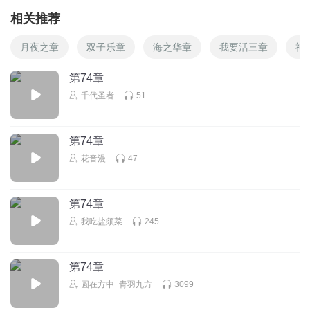
相关推荐
月夜之章
双子乐章
海之华章
我要活三章
神
第74章
千代圣者
51
第74章
花音漫
47
第74章
我吃盐须菜
245
第74章
圆在方中_青羽九方
3099