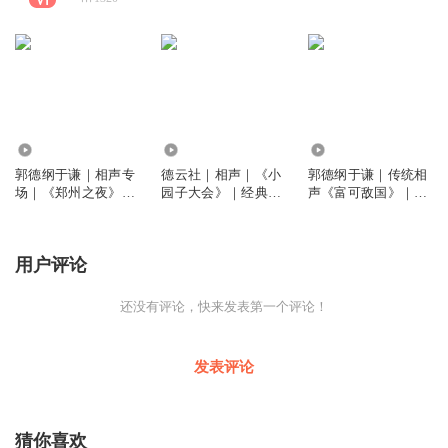
2854
309
4.19万
郭德纲于谦｜相声专
德云社｜相声｜《小
郭德纲于谦｜传统相
场｜《郑州之夜》｜
园子大会》｜经典爆
声《富可敌国》｜黄
爆笑经典
笑
金搭档爆笑演绎，经
典必听
用户评论
还没有评论，快来发表第一个评论！
发表评论
猜你喜欢