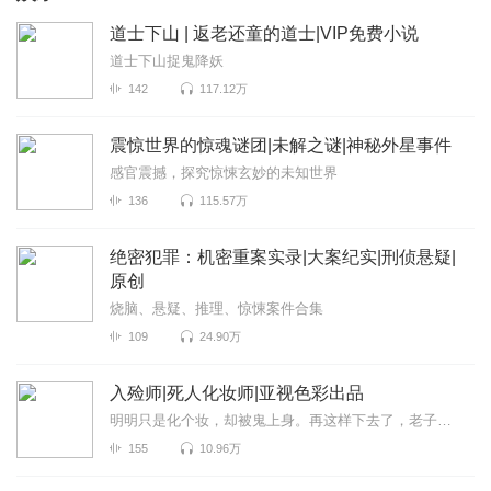
道士下山 | 返老还童的道士|VIP免费小说
道士下山捉鬼降妖
142
117.12万
震惊世界的惊魂谜团|未解之谜|神秘外星事件
感官震撼，探究惊悚玄妙的未知世界
136
115.57万
绝密犯罪：机密重案实录|大案纪实|刑侦悬疑|
原创
烧脑、悬疑、推理、惊悚案件合集
109
24.90万
入殓师|死人化妆师|亚视色彩出品
明明只是化个妆，却被鬼上身。再这样下去了，老子不干了。
155
10.96万