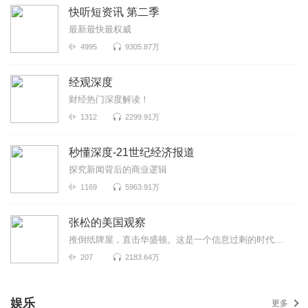
快听短资讯 第二季
最新最快最权威
4995
9305.87万
经观深度
财经热门深度解读！
1312
2299.91万
秒懂深度-21世纪经济报道
探究新闻背后的商业逻辑
1169
5963.91万
张松的美国观察
推倒纸牌屋，直击华盛顿。这是一个信息过剩的时代，也是一个真相迷离的时代。美国既是中国发展最重要的...
207
2183.64万
娱乐
更多