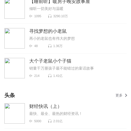
【睡前听】暖房子晚安故事屋
倾听一切美好与温暖
1095
3290.10万
寻找梦想的小老鼠
再小的老鼠也有伟大的梦想
48
1.36万
大个子老鼠小个子猫
销量千万册孩子最不能错过的童话故事
214
1.41亿
头条
更多
财经快讯（上）
最快、最全、最热的财经资讯！
5000
2.01亿