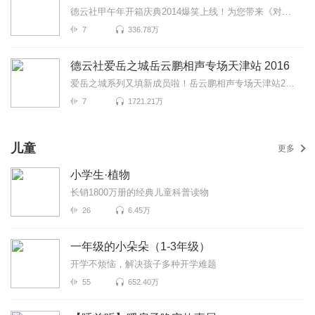
德云社甲午年开箱庆典2014爆笑上线！为您带来《对春联》《瞧这一家子》《学满语》等高能相声！各种爆笑...
7
336.78万
德云社爱岳之城岳云鹏相声专场天津站 2016
爱岳之城系列又填新成员啦！岳云鹏相声专场天津站2016报道！这一次小岳岳又会给我们带来什么样的爆笑片...
7
1721.21万
儿童
更多
小学生·植物
长销1800万册的经典儿童科普读物
26
6.45万
一年级的小朵朵（1-3年级）
开学不烦恼，解决孩子多种开学难题
55
652.40万