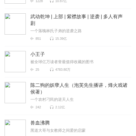
1228
10.87亿
武动乾坤 | 上部 | 紫襟故事 | 逆袭 | 多人有声
剧
一个落魄林氏子弟的逆袭之路
851
15.39亿
小王子
被全球亿万读者誉最值得收藏的图书
25
4783.80万
陈二狗的妖孽人生（泡芙先生播讲，烽火戏诸
侯著）
一个农村刁民的逆天人生
242
2.12亿
兽血沸腾
黑道大哥与女教师之间爱的启蒙