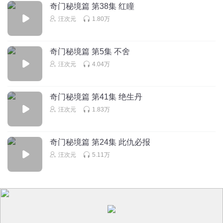
回复
2025-05-23
4
奇门秘境篇 第38集 红瞳
汪次元
1.80万
MbOxjlDv9ZWjMB3vaUe9
🌾💐🌷🌹🥀🌺🌸🌼🌻🍃🍂🍁🍄☘️🍀🎍🪴🎋🌳🌴🪵🌱🌿🐉🐲🌵
奇门秘境篇 第5集 不舍
🎄🌲
汪次元
4.04万
回复
2025-06-08
3
夜雪明月
回复 @
MbOxjlDv9ZWjMB3vaUe9
:
🥮🍨🍰🍬🍪🍯🧃🥤🍩🍿
奇门秘境篇 第41集 绝生丹
🍫🌰🥜🍭🍮🎂🍦🥧🧁🍢🍡🍧🍛🍲🥗🫔🥫🫙🥘🍝🫕🍜🍱🍙
汪次元
1.83万
奇门秘境篇 第24集 此仇必报
汪次元
5.11万