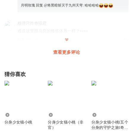
月明玫瑰
回复 @
将黑暗斩灭于九州天穹
:
哈哈哈哈
核弹只炸奇喵君
难道这里跟马良的修炼体系一样？👀👀
回复
2025-05-25
15
查看更多评论
林风玉树
回复 @
核弹只炸奇喵君
:
什么先祖和马薇薇的声音一样。
绒毛玉桂狗
猜你喜欢
猫亦桃还能复活吗
回复
2025-06-24
7
66我推天下第一
回复 @
绒毛玉桂狗
:
猫一桃是猫小桃神识所化，理
论上来讲，只要猫小桃心田不毁，猫一桃应该不会有事
1.28万
3.99万
11.79万
分身少女猫小桃
分身少女猫小桃（非
分身少女猫小桃l五个
四叶草会给我带来幸运
官）
分身的守护之旅l奇喵
天呐，老师暑假都不安宁，又发来新作业了！！！
宇宙 非官