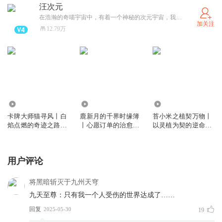
汪次元
在浩瀚的奇喵宇宙中，有着一个神秘的次元宇宙，我们称之为“汪次元”
加关注
12.79万
7.26万
42.10万
67.77万
卡牌大师猫寻风丨白
鹿新月的千界时缘簿
苔小米之植契万物丨
焰点燃的奇迹之路丨
丨心愿订单的治愈之
以灵植为契的逆命征
奇喵宇宙
旅丨奇喵宇宙
程丨奇喵宇宙
用户评论
将黑暗斩灭于九州天穹
九天至尊：只有我一个人受伤的世界达成了……
回复
2025-05-30
19