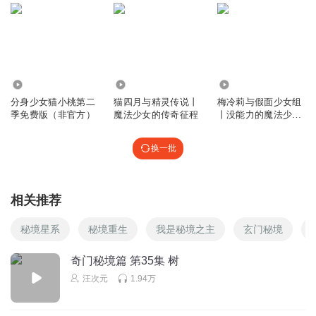
回复
2025-08-04
7
小七别发刀
哈哈哈
1.44万
2656
28.86万
分身少女猫小桃第二
猫四月与精灵传说丨
梅冷莉与假面少女组
回复
2025-05-25
6
季免费版（非官方）
魔法少女的传奇征程
丨没能力的魔法少女
丨奇喵宇宙
01晓
换一批
好听
小桃子🍑好漂亮
回复
2025-05-29
6
相关推荐
小九尾狐小九月
猫亦桃
秘境星系
秘境重生
我是秘境之主
玄门秘境
回复
2025-07-06
5
奇门秘境篇 第35集 树
汪次元
1.94万
雅雅莎莎
7