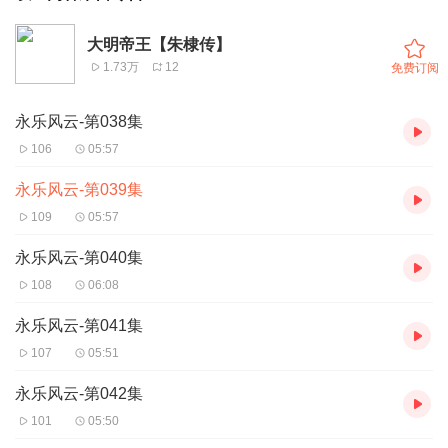
大明帝王【朱棣传】
1.73万
12
免费订阅
永乐风云-第038集
106
05:57
永乐风云-第039集
109
05:57
永乐风云-第040集
108
06:08
永乐风云-第041集
107
05:51
永乐风云-第042集
101
05:50