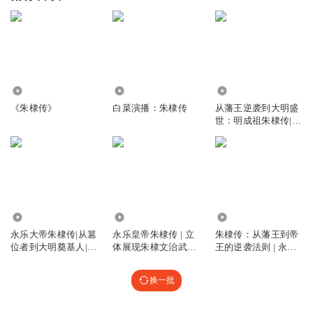
1.11万
6987
8121
《朱棣传》
白菜演播：朱棣传
从藩王逆袭到大明盛
世：明成祖朱棣传|大
明王朝历史
3.48万
4.85万
57.32万
永乐大帝朱棣传|从篡
永乐皇帝朱棣传 | 立
朱棣传：从藩王到帝
位者到大明奠基人|明
体展现朱棣文治武功
王的逆袭法则 | 永乐
朝那些事儿
的传奇人生
大帝 | 靖难之役
换一批