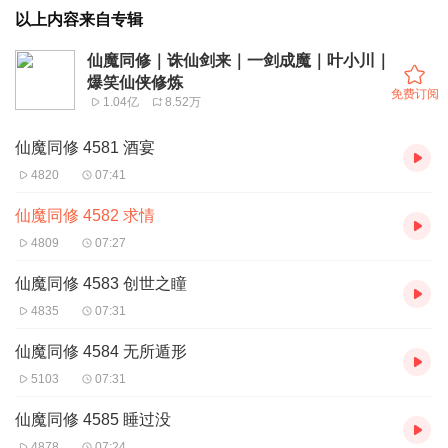
以上内容来自专辑
仙魔同修｜诛仙剑来｜一剑成魔｜叶小川｜
爆笑仙侠修炼
免费订阅
1.04亿
8.52万
仙魔同修 4581 酒宴
4820
07:41
仙魔同修 4582 求情
4809
07:27
仙魔同修 4583 创世之瞳
4835
07:31
仙魔同修 4584 无所遁形
5103
07:31
仙魔同修 4585 睡过没
4878
07:24