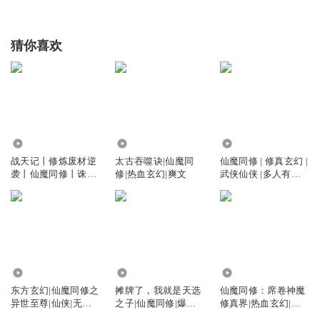
猜你喜欢
2.82万
1895.04万
78.95万
战天记丨修炼废材逆
太古吞噬诀|仙魔同
仙魔同修 | 修真玄幻 |
袭丨仙魔同修丨诛仙
修|热血玄幻|爽文
武侠仙侠 |多人有声
神尊丨玄幻封神
剧
5.76万
842.73万
228.08万
东方玄幻|仙魔同修之
摊牌了，我就是天选
仙魔同修：席卷神魔
异世至尊|仙侠|无限
之子|仙魔同修|爆笑
修真界|热血玄幻|爆
流|免费
仙侠|流浪著|vip免费
款爽文|重生逆袭|扮