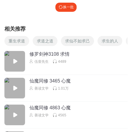
猪吃虎|仙侠精品
换一批
相关推荐
重生求道
求道之道
求仙不如求己
求生的人
修罗剑神3108 求情
伍壹先生
4489
仙魔同修 3465 心魔
善读文学
1.01万
仙魔同修 4863 心魔
善读文学
4565