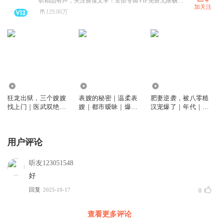
听精品有声，关注善读文学！全部专辑VIP免费无限畅听！
加关注
129.86万
196.87万
378.82万
83.69万
狂龙出狱，三个嫂嫂
表嫂的秘密｜温柔表
肥妻逆袭，被八零糙
找上门｜医武双绝｜
嫂｜都市暧昧｜爆款
汉宠爆了｜年代｜重
绝世邪医｜爽文
爽文
生｜甜爽在线
用户评论
听友123051548
好
回复
2025-10-17
0
查看更多评论