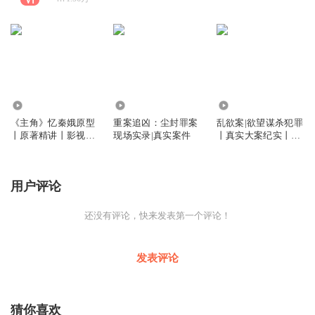
8181
10.32万
3.22万
《主角》忆秦娥原型
重案追凶：尘封罪案
乱欲案|欲望谋杀犯罪
丨原著精讲丨影视解
现场实录|真实案件
丨真实大案纪实丨悬
读丨茅盾文学奖
疑刑侦
用户评论
还没有评论，快来发表第一个评论！
发表评论
猜你喜欢