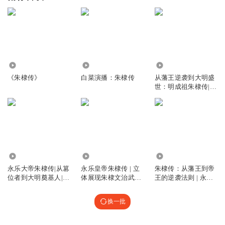
1.11万
6987
8143
《朱棣传》
白菜演播：朱棣传
从藩王逆袭到大明盛
世：明成祖朱棣传|大
明王朝历史
3.51万
4.86万
57.34万
永乐大帝朱棣传|从篡
永乐皇帝朱棣传 | 立
朱棣传：从藩王到帝
位者到大明奠基人|明
体展现朱棣文治武功
王的逆袭法则 | 永乐
朝那些事儿
的传奇人生
大帝 | 靖难之役
换一批