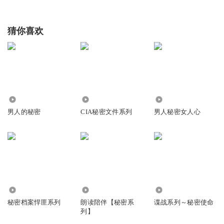
猜你喜欢
4198
1.49万
6414
男人的秘密
CIA秘密文件系列
男人秘密女人心
41.55万
1298
1.30万
秘密档案悍匪系列
朗读陪伴【秘密系
谍战系列～秘密使命
列】