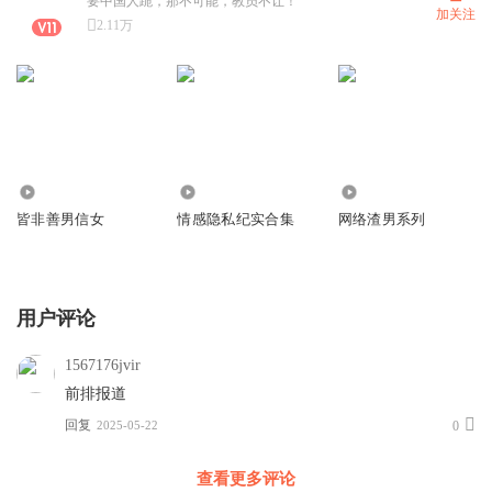
要中国人跪，那不可能，教员不让！
加关注
2.11万
316.74万
5.26万
712.14万
皆非善男信女
情感隐私纪实合集
网络渣男系列
用户评论
1567176jvir
前排报道
回复
2025-05-22
0
查看更多评论