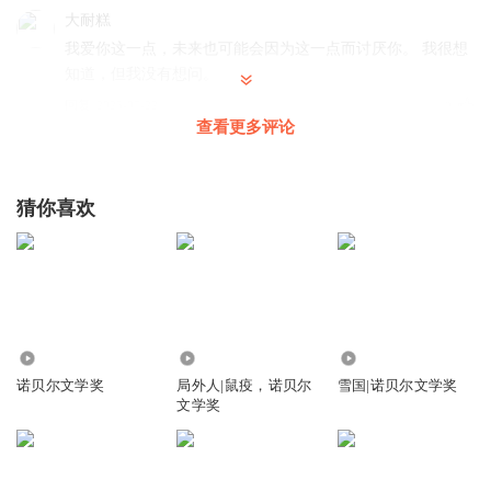
大耐糕
我爱你这一点，未来也可能会因为这一点而讨厌你。 我很想
知道，但我没有想问。
回复
2025-07-22
2
查看更多评论
猜你喜欢
1705
1.93万
2.57万
诺贝尔文学奖
局外人|鼠疫，诺贝尔
雪国|诺贝尔文学奖
文学奖