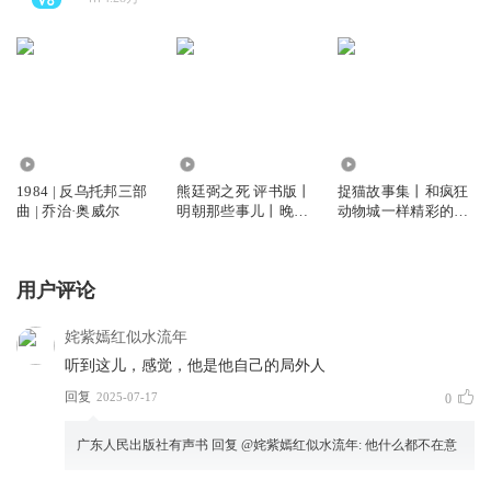
6476
1.92万
1.61万
1984 | 反乌托邦三部
熊廷弼之死 评书版丨
捉猫故事集丨和疯狂
曲 | 乔治·奥威尔
明朝那些事儿丨晚明
动物城一样精彩的动
丨作者唐元鹏演播
物故事
用户评论
姹紫嫣红似水流年
听到这儿，感觉，他是他自己的局外人
回复
2025-07-17
0
广东人民出版社有声书
回复 @
姹紫嫣红似水流年
:
他什么都不在意