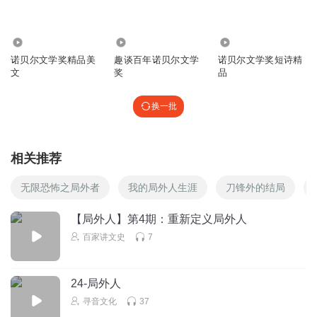
909
439
2.65万
诺贝尔文学奖精品美
趣谈百年诺贝尔文学
诺贝尔文学奖短诗精
文
奖
品
换一批
相关推荐
无限恐怖之局外者
我的局外人生涯
刀锋外的结局
【局外人】第4期：重新定义局外人
百家讲文史
7
24-局外人
寻音文化
37