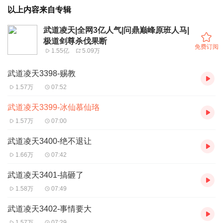
以上内容来自专辑
武道凌天|全网3亿人气|问鼎巅峰原班人马|
极道剑尊杀伐果断
免费订阅
1.55亿
5.09万
武道凌天3398-赐教
1.57万
07:52
武道凌天3399-冰仙慕仙珞
1.57万
07:00
武道凌天3400-绝不退让
1.66万
07:42
武道凌天3401-搞砸了
1.58万
07:49
武道凌天3402-事情要大
1.57万
07:29