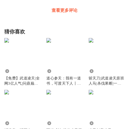
查看更多评论
猜你喜欢
1292.46万
371.22万
2933.22万
【免费】武道凌天|全
道心参天：我有一道
斩天刀|武道凌天原班
网3亿人气|问鼎巅峰
书，可渡天下人丨刺
人马|杀伐果断|一路
原班人马
儿丨武道凌天
横推|热血爽文
1984.23万
1159.65万
3237