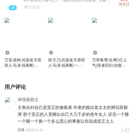
零声剧坊官方账号之一，版权共创合作请私聊。用最大诚意在做有声剧，只求为大家送上最好的回忆！
加关注
22.62万
1159.65万
2933.22万
541.48万
万道成神|武道凌天原
斩天刀|武道凌天原班
万界毒尊|全网5亿人
班人马|杀伐果断|一
人马|杀伐果断|一路
气|强者回归|全能无
路横推|热血爽文
横推|热血爽文
敌流|多人有声剧
用户评论
神霄殿殿主
主角自封自己是堂正的修炼者 作者的脸比老太太的脚后跟都
厚 那个堂正的人竟睡比自己大几千岁的老年女人 还见一个睡
一个睡一个换一个多么恶心的事都让你说成堂正之人
回复
2025-11-11
2