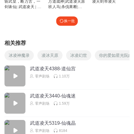
斩武皇，断万古，一
万道成神|武道凌天原
凌天剑帝凌天
剑诛仙| 武道凌天 | 会
班人马|杀伐果断|一
员免费
路横推|热血爽文
换一批
相关推荐
冰凌神魔录
凌冰天原
冰凌幻世
你的爱如星光阮白
武道凌天4388-道仙宫
零声剧场
1.10万
武道凌天3440-仙魂迷
零声剧场
1.59万
武道凌天5319-仙魂晶
零声剧场
8184