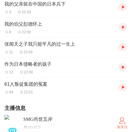
我的父亲留在中国的日本兵下
3
22:03
我的伯父彭德怀上
6
22:00
张闻天之子我只能平凡的过一生上
11
22:00
作为日本侵略者的孩子
12
22:00
61人叛徒集团的冤案
94
22:01
主播信息
SMG尚世五岸
加关注
103.97万