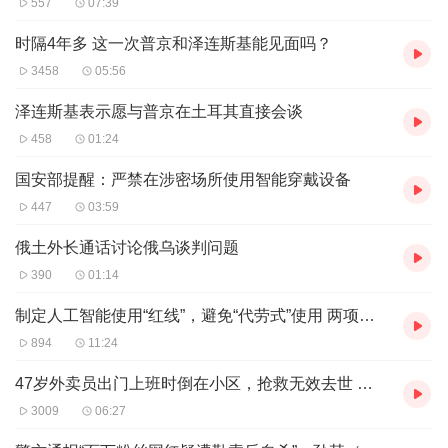
557
07:39
公斤，下降至300到800元/公斤。“挑牛肝菌要捏一下菌杆，
质地偏硬的品质更好。”商户李先生建议。
时隔4年多 这一次普京和泽连斯基能见面吗？
市场商户介绍，近期市场上售卖的野生菌大部分进入餐饮店
3458
05:56
或者发往省外，本地市民尝鲜的购买量相对较少。“专门来
泽连斯基表示愿与普京在土耳其直接会谈
看看菌子的情况，目前感觉价格偏高。”市民戴先生告诉记
458
01:24
者，自己和家人都喜欢吃见手青、鸡枞，每年吃菌季家里的
国安部提醒：严禁在涉密场所使用智能穿戴设备
餐桌上都少不了野生菌这道美味。“不过现在还少，再观望
447
03:59
下，过段时间菌子多了再入手。”
俄土外长通话讨论俄乌谈判问题
翟占世介绍，按照往年惯例，进入5月后，野生菌的量和品
390
01:14
种会陆续增多，7、8月份量较大，进入高峰期后野生菌的品
质更好，价格也会更加亲民。目前，因每天进入市场的野生
制定人工智能使用“红线”，避免“代劳式”使用 两项中小学人工智能指南要解决什么问题？
菌量较少，野生菌一进入市场很快就会被抢购一空。“主要
894
11:24
集中在早上8点到10点这一时间段，下午基本就所剩无几
47岁外卖员出门上班时倒在小区，抢救无效去世 涉事站点：正在走法律程序
了，建议想要采购野生菌的市民赶早来。”
3009
06:27