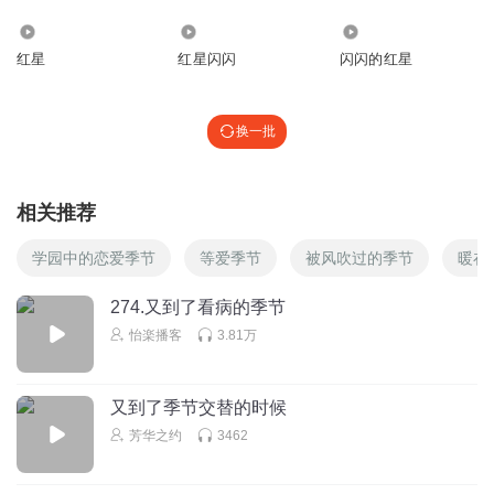
582
1.82万
1.48万
红星
红星闪闪
闪闪的红星
换一批
相关推荐
学园中的恋爱季节
等爱季节
被风吹过的季节
暖在
274.又到了看病的季节
怡楽播客
3.81万
又到了季节交替的时候
芳华之约
3462