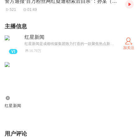
警方通报“百万粉丝网红疑遭勒索后自杀”：孙某（女，18岁）编造“自杀离世”，冒充亲友跟评，被立案调查
521
01:49
主播信息
红星新闻
红星新闻是成都传媒集团致力打造的一款聚焦热点新闻的主流新兴媒体，这里是真相与思想的交汇之地。 这里聚集了中国优秀的调查新闻记者，拥有真知灼见的评论员；国内国际有价值的新闻，红星新闻都会冲在第一线。
加关注
16.79万
726.16万
红星新闻
用户评论