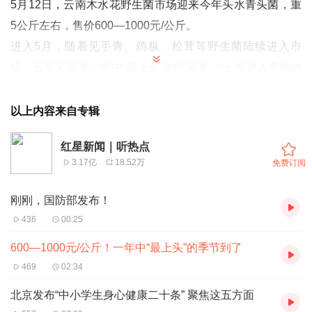
5月12日，云南木水花野生菌市场迎来今年头水青头菌，重
5公斤左右，售价600—1000元/公斤。
进入5月，随着见手青、鸡枞、松茸等野生菌陆续进入市
场，云南又迎来一年中“最上头”的吃菌季。“上周进入市场的
野生菌每天1吨左右，目前已增至2吨。”云南木水花野生菌
市场市场部主管翟占世说，“黑牛肝、白葱、黄牛肝等牛肝
以上内容来自专辑
菌系列，还有谷熟菌、鸡枞、松茸、红鸡油菌、大红菇等，
红星新闻｜听热点
目前上市的野生菌已有10余种。”
3.17亿
18.52万
免费订阅
上午10点，记者来到木水花野生菌市场时，已有不少顾客前
来采购野生菌。“青头菌才上市，不多，只挑小骨朵儿的话
刚刚，国防部发布！
要1000块/公斤。”商户李先生介绍，刚上市的青头菌主要来
436
00:25
自云南普洱、文山等地，上市时间比去年稍早一些。
600—1000元/公斤！一年中“最上头”的季节到了
记者了解到，上周刚上市的干巴菌，目前每天进入市场的量
469
02:34
已达30公斤，价格仍居高不下，售价在3000元至5000元/公
北京发布“中小学生身心健康二十条” 聚焦这五方面
斤。见手青则因上市量有所增加，价格从上周的1000多元/